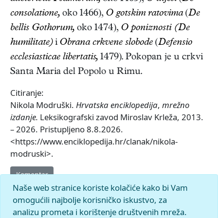
consolatione,
oko 1466),
O gotskim ratovima
(
De
bellis Gothorum,
oko 1474),
O poniznosti (De
humilitate)
i
Obrana crkvene slobode
(
Defensio
ecclesiasticae libertatis,
1479)
. Pokopan je u crkvi
Santa Maria del Popolo u Rimu.
Citiranje:
Nikola Modruški.
Hrvatska enciklopedija
,
mrežno
izdanje.
Leksikografski zavod Miroslav Krleža, 2013.
– 2026. Pristupljeno 8.8.2026.
<https://www.enciklopedija.hr/clanak/nikola-
modruski>.
Komentar
Naše web stranice koriste kolačiće kako bi Vam
omogućili najbolje korisničko iskustvo, za
analizu prometa i korištenje društvenih mreža.