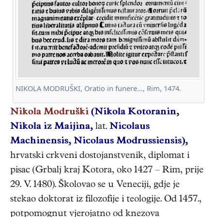
NIKOLA MODRUŠKI, Oratio in funere…, Rim, 1474.
Nikola Modruški
(Nikola Kotoranin,
Nikola iz Maijina,
lat.
Nicolaus
Machinensis, Nicolaus Modrussiensis),
hrvatski
crkveni dostojanstvenik, diplomat i
pisac
(
Grbalj kraj Kotora
,
oko 1427
–
Rim
,
prije
29. V. 1480
). Školovao se u Veneciji, gdje je
stekao doktorat iz filozofije i teologije. Od 1457.,
potpomognut vjerojatno od knezova