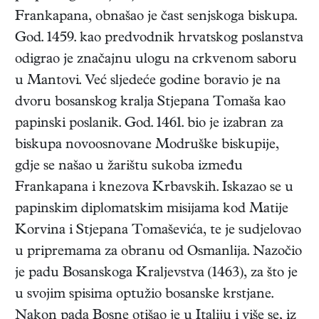
Frankapana, obnašao je čast senjskoga biskupa.
God. 1459. kao predvodnik hrvatskog poslanstva
odigrao je značajnu ulogu na crkvenom saboru
u Mantovi. Već sljedeće godine boravio je na
dvoru bosanskog kralja Stjepana Tomaša kao
papinski poslanik. God. 1461. bio je izabran za
biskupa novoosnovane Modruške biskupije,
gdje se našao u žarištu sukoba između
Frankapana i knezova Krbavskih. Iskazao se u
papinskim diplomatskim misijama kod Matije
Korvina i Stjepana Tomaševića, te je sudjelovao
u pripremama za obranu od Osmanlija. Nazočio
je padu Bosanskoga Kraljevstva (1463), za što je
u svojim spisima optužio bosanske krstjane.
Nakon pada Bosne otišao je u Italiju i više se, iz