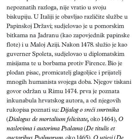
nepoznatih razloga, nije vratio u svoju
biskupiju. U Italiji je obavljao različite službe u
Papinskoj Državi; sudjelovao je u pomorskim
bitkama na Jadranu (kao zapovjednik papinske
flote) i u Maloj Aziji. Nakon 1478. služio je kao
guverner Spoleta, sudjelovao u diplomatskim
misijama te u borbama protiv Firence. Bio je
plodan pisac, promicatelj glagoljice i prijatelj
mnogih humanista svojega doba. Njegov tiskani
govor održan u Rimu 1474. prva je poznata
inkunabula hrvatskog autora, a od njegovih
rukopisa poznati su:
Dijalog o sreći smrtnika
(
Dialogus de mortalium felicitate,
oko 1464),
O
naslovima i autorima Psalama
(
De titulis et
auctoribus Psalmorum,
oko 1465),
O utjesi
(
De