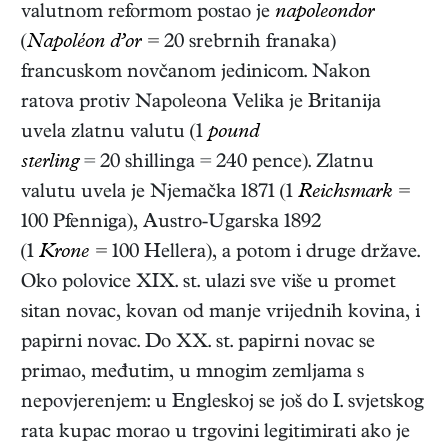
valutnom reformom postao je
napoleondor
(
Napoléon d’or =
20 srebrnih franaka)
francuskom novčanom jedinicom. Nakon
ratova protiv Napoleona Velika je Britanija
uvela zlatnu valutu (1
pound
sterling
= 20 shillinga = 240 pence). Zlatnu
valutu uvela je Njemačka 1871 (1
Reichsmark =
100 Pfenniga), Austro-Ugarska 1892
(1
Krone =
100 Hellera), a potom i druge države.
Oko polovice XIX. st. ulazi sve više u promet
sitan novac, kovan od manje vrijednih kovina, i
papirni novac. Do XX. st. papirni novac se
primao, međutim, u mnogim zemljama s
nepovjerenjem: u Engleskoj se još do I. svjetskog
rata kupac morao u trgovini legitimirati ako je