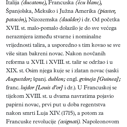
Italija
(ducatone),
Francuska
(écu blanc),
Španjolska, Meksiko i Južna Amerika
(piaster,
patacón),
Nizozemska
(daalder)
i dr. Od početka
XVII. st. malo-pomalo dolazilo je do sve većega
nerazmjera između stvarne i nominalne
vrijednosti talira, a usporedno s tim kovao se sve
više sitan bakreni novac. Nakon novčanih
reforma u XVII. i XVIII. st. talir se održao i u
XIX. st. Osim njega kuje se i zlatan novac (saski
Augustdor;
španj.
dublon;
engl.
gvineja [Guinea];
franc.
lujdor [Louis d’or]
i dr.). U Francuskoj se
tijekom XVIII. st. u dvama navratima pojavio
papirni novac, prvi put u doba regentstva
nakon smrti Luja XIV. (1715), a potom za
Francuske revolucije
(asignati).
Napoleonovom