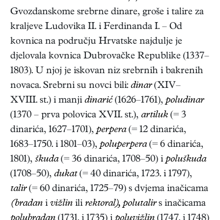
Gvozdanskome srebrne dinare, groše i talire za
kraljeve Ludovika II. i Ferdinanda I. – Od
kovnica na području Hrvatske najdulje je
djelovala kovnica Dubrovačke Republike (1337–
1803). U njoj je iskovan niz srebrnih i bakrenih
novaca. Srebrni su novci bili:
dinar
(XIV–
XVIII. st.) i manji
dinarić
(1626–1761),
poludinar
(1370 – prva polovica XVII. st.),
artiluk
(= 3
dinarića, 1627–1701),
perpera
(= 12 dinarića,
1683–1750. i 1801–03),
poluperpera
(= 6 dinarića,
1801),
škuda
(= 36 dinarića, 1708–50) i
poluškuda
(1708–50),
dukat
(= 40 dinarića, 1723. i 1797),
talir
(=
60 dinarića, 1725–79) s dvjema inačicama
(bradan
i
vižlin
ili
rektoral), polutalir
s inačicama
polubradan
(1731. i 1735) i
poluvižlin
(1747. i 1748)