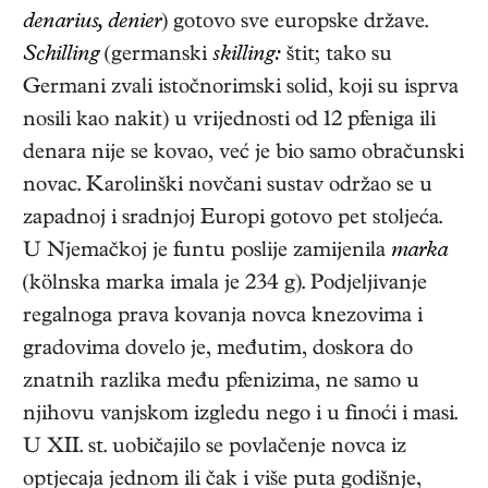
denarius, denier
) gotovo sve europske države.
Schilling
(germanski
skilling:
štit; tako su
Germani zvali istočnorimski solid, koji su isprva
nosili kao nakit) u vrijednosti od 12 pfeniga ili
denara nije se kovao, već je bio samo obračunski
novac. Karolinški novčani sustav održao se u
zapadnoj i sradnjoj Europi gotovo pet stoljeća.
U Njemačkoj je funtu poslije zamijenila
marka
(kölnska marka imala je 234 g). Podjeljivanje
regalnoga prava kovanja novca knezovima i
gradovima dovelo je, međutim, doskora do
znatnih razlika među pfenizima, ne samo u
njihovu vanjskom izgledu nego i u finoći i masi.
U XII. st. uobičajilo se povlačenje novca iz
optjecaja jednom ili čak i više puta godišnje,