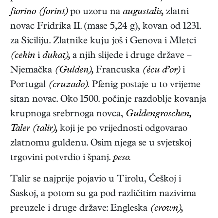
fiorino (forint)
po uzoru na
augustalis,
zlatni
novac Fridrika II. (mase 5,24 g), kovan od 1231.
za Siciliju. Zlatnike kuju još i Genova i Mletci
(cekin
i
dukat),
a njih slijede i druge države –
Njemačka
(Gulden),
Francuska
(écu d’or)
i
Portugal
(cruzado).
Pfenig postaje u to vrijeme
sitan novac. Oko 1500. počinje razdoblje kovanja
krupnoga srebrnoga novca,
Guldengroschen,
Taler (talir),
koji je po vrijednosti odgovarao
zlatnomu guldenu. Osim njega se u svjetskoj
trgovini potvrdio i španj.
peso.
Talir se najprije pojavio u Tirolu, Češkoj i
Saskoj, a potom su ga pod različitim nazivima
preuzele i druge države: Engleska
(crown),