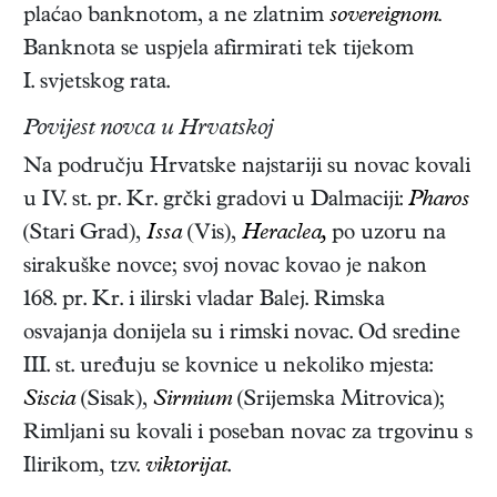
plaćao banknotom, a ne zlatnim
sovereignom.
Banknota se uspjela afirmirati tek tijekom
I. svjetskog rata.
Povijest novca u Hrvatskoj
Na području Hrvatske najstariji su novac kovali
u IV. st. pr. Kr. grčki gradovi u Dalmaciji:
Pharos
(Stari Grad),
Issa
(Vis),
Heraclea,
po uzoru na
sirakuške novce; svoj novac kovao je nakon
168. pr. Kr. i ilirski vladar Balej. Rimska
osvajanja donijela su i rimski novac. Od sredine
III. st. uređuju se kovnice u nekoliko mjesta:
Siscia
(Sisak),
Sirmium
(Srijemska Mitrovica);
Rimljani su kovali i poseban novac za trgovinu s
Ilirikom, tzv.
viktorijat
.