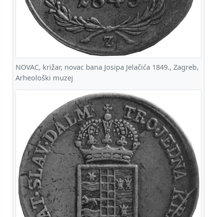
NOVAC, križar, novac bana Josipa Jelačića 1849., Zagreb,
Arheološki muzej