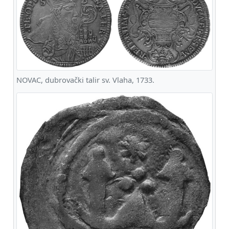
NOVAC, dubrovački talir sv. Vlaha, 1733.