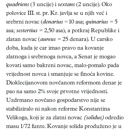
quadriens
(3 uncije) i
sextans
(2 uncije). Oko
polovice III. st. pr. Kr. javlja se u njih već i
srebrni novac (
denarius
= 10 asa;
quinarius =
5
asa;
sestertius =
2,50 asa), a potkraj Republike i
zlatan novac (
aureus =
25 denara). U carsko
doba, kada je car imao pravo na kovanje
zlatnoga i srebrnoga novca, a Senat je mogao
kovati samo bakreni novac, malo-pomalo pada
vrijednost novca i smanjuje se finoća kovine.
Dioklecijanovom novčanom reformom denar je
pao na samo 2% svoje prvotne vrijednosti.
Uzdrmano novčano gospodarstvo nije se
stabiliziralo ni nakon reforme Konstantina
Velikoga, koji je za zlatni novac
(solidus)
odredio
masu 1/72 funte. Kovanje solida produženo je u