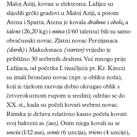
Maloj Aziji, kovan u elektronu. Lidijce su
slijedili grčki gradovi u Maloj Aziji, a potom
Atena i Sparta. Atena je kovala
drahme
i
obole,
a
talent
(26,20 kg) i
mina
(1/60 talenta) bili su samo
obračunski novac. Zlatni novac Perzijanaca
(darik)
i Makedonaca
(starter)
vrijedio je
približno 30 srebrnih drahmi. Već mnogo prije
Lidijaca, od početka I. tisućljeća pr. Kr. Kinezi
su imali brončani novac (npr. u obliku noža),
koji je tijekom razvoja dobio okrugao oblik s
četverokutnom rupom u sredini; održao se do
XX. st., kada su počeli kovati srebrni novac.
Rimska je država relativno kasno počela kovati
svoj bakreni as
(aes).
Osim njega kovali su se
uncia
(1/12 asa),
semis
(6 uncija),
triens
(4 uncije),