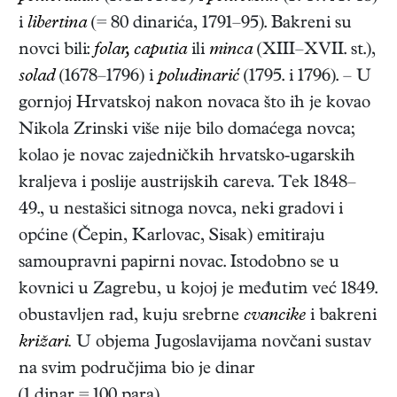
i
libertina
(= 80 dinarića, 1791–95). Bakreni su
novci bili:
folar, caputia
ili
minca
(XIII–XVII. st.),
solad
(1678–1796) i
poludinarić
(1795. i 1796). – U
gornjoj Hrvatskoj nakon novaca što ih je kovao
Nikola Zrinski više nije bilo domaćega novca;
kolao je novac zajedničkih hrvatsko-ugarskih
kraljeva i poslije austrijskih careva. Tek 1848–
49., u nestašici sitnoga novca, neki gradovi i
općine (Čepin, Karlovac, Sisak) emitiraju
samoupravni papirni novac. Istodobno se u
kovnici u Zagrebu, u kojoj je međutim već 1849.
obustavljen rad, kuju srebrne
cvancike
i bakreni
križari.
U objema Jugoslavijama novčani sustav
na svim područjima bio je dinar
(1 dinar = 100 para).