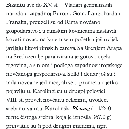
Bizantu sve do XV. st. – Vladari germanskih
naroda u zapadnoj Europi, Gota, Langobarda i
Franaka, preuzeli su od Rima novčano
gospodarstvo i u rimskim kovnicama nastavili
kovati novac, na kojem se u početku još uvijek
javljaju likovi rimskih careva. Sa širenjem Arapa
na Sredozemlje paralizirana je gotovo cijela
trgovina, a s njom i podloga zapadnoeuropskoga
novčanoga gospodarstva. Solid i denar još su i
tada novčane jedinice, ali se u prometu rijetko
pojavljuju. Karolinzi su u drugoj polovici
VIII. st. proveli novčanu reformu, uvodeći
srebrnu valutu. Karolinški
Pfennig
(
=
1/240
funte čistoga srebra, koja je iznosila 367,2 g)
prihvatile su (i pod drugim imenima, npr.