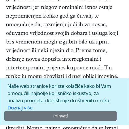
vrijednosti jer njegov nominalni iznos ostaje
nepromijenjen koliko god ga čuvali, te
omogućuje da, razmjenjujući ih za novac,
očuvamo vrijednost svojih dobara i usluga koji
bi s vremenom mogli izgubiti bilo ukupnu
vrijednost ili neki njezin dio. Prema tome,
držanje novca dopušta interregionalni i
intertemporalni prijenos kupovne moći. Tu
funkciju mogu obavljati i drugi oblici imovine,
Naše web stranice koriste kolačiće kako bi Vam
katkada i bolje od novca, jer se u slučaju pada
omogućili najbolje korisničko iskustvo, za
vrijednosti novca može očuvati samo nominalna
analizu prometa i korištenje društvenih mreža.
vrijednost, a ne i realna vrijednost. Četvrta je
Doznaj više.
funkcija novca prijenos vrijednosti na drugoga
Prihvati
uz uvjet povrata u nekom budućem trenutku
(kredit). Novac, naime, omogućuje da se izrazi