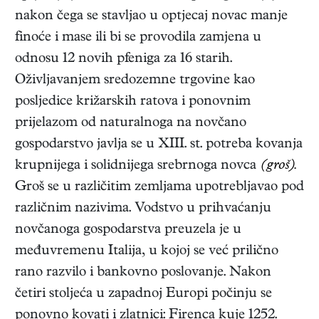
nakon čega se stavljao u optjecaj novac manje
finoće i mase ili bi se provodila zamjena u
odnosu 12 novih pfeniga za 16 starih.
Oživljavanjem sredozemne trgovine kao
posljedice križarskih ratova i ponovnim
prijelazom od naturalnoga na novčano
gospodarstvo javlja se u XIII. st. potreba kovanja
krupnijega i solidnijega srebrnoga novca
(groš).
Groš se u različitim zemljama upotrebljavao pod
različnim nazivima. Vodstvo u prihvaćanju
novčanoga gospodarstva preuzela je u
međuvremenu Italija, u kojoj se već prilično
rano razvilo i bankovno poslovanje. Nakon
četiri stoljeća u zapadnoj Europi počinju se
ponovno kovati i zlatnici: Firenca kuje 1252.