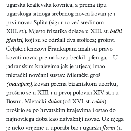
ugarska kraljevska kovnica, a prema tipu
ugarskoga sitnoga srebrnog novca kovan je i
prvi novac Splita (sigurno već sredinom
XIII. st.). Mjesto frizatika dolaze u XIII. st.
bečki
pfenizi,
koji su se održali dva stoljeća; grofovi
Celjski i knezovi Frankapani imali su pravo
kovati novac prema kovu bečkih pfeniga. – U
jadranskim krajevima jak je utjecaj imao
mletački novčani sustav. Mletački groš
(matapan),
kovan prema bizantskom uzorku,
proširio se u XIII. i u prvoj polovici XIV. st. i u
Bosnu. Mletački
dukat
(od XVI. st.
cekin
)
proširio se po hrvatskim krajevima i ostao do
najnovijega doba kao najvažniji novac. Uz njega
je neko vrijeme u uporabi bio i ugarski
florin
(u