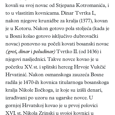
kovali su svoj novac od Stjepana Kotromanića, i
to u vlastitim kovnicama. Dinar Tvrtka I.,
nakon njegove krunidbe za kralja (1377), kovan
je u Kotoru. Nakon gotovo pola stoljeća (kada je
u Bosni kolao gotovo isključivo dubrovački
novac) ponovno su počeli kovati bosanski novac
(groš, dinar
i
poludinar)
Tvrtko II. (od 1436) i
njegovi nasljednici. Takve novce kovao je u
početku XV. st. i splitski herceg Hrvoje Vukčić
Hrvatinić. Nakon osmanskoga zauzeća Bosne
radila je 1470-ih kovnica titularnoga bosanskoga
kralja Nikole Iločkoga, iz koje su izišli denari,
izrađivani po uzoru na ugarske novce. U
gornjoj Hrvatskoj kovao je u prvoj polovici
XVI. st. Nikola Zrinski u svojoj kovnici u