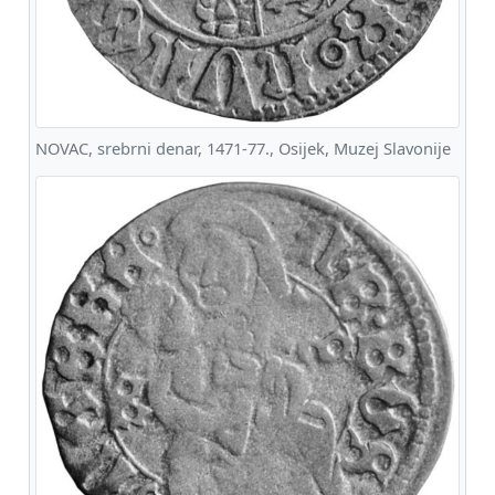
NOVAC, srebrni denar, 1471-77., Osijek, Muzej Slavonije