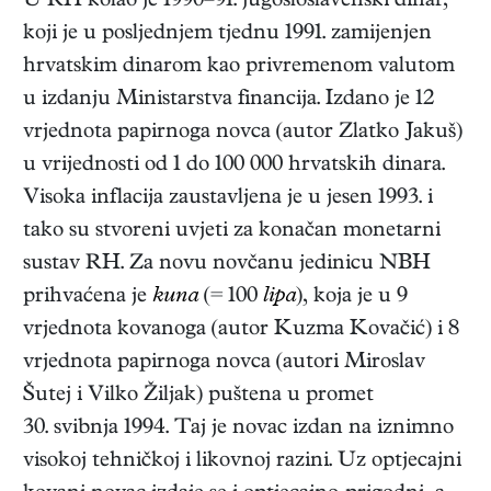
U RH kolao je 1990–91. jugosloslavenski dinar,
koji je u posljednjem tjednu 1991. zamijenjen
hrvatskim dinarom kao privremenom valutom
u izdanju Ministarstva financija. Izdano je 12
vrjednota papirnoga novca (autor Zlatko Jakuš)
u vrijednosti od 1 do 100 000 hrvatskih dinara.
Visoka inflacija zaustavljena je u jesen 1993. i
tako su stvoreni uvjeti za konačan monetarni
sustav RH. Za novu novčanu jedinicu NBH
prihvaćena je
kuna
(= 100
lipa
), koja je u 9
vrjednota kovanoga (autor Kuzma Kovačić) i 8
vrjednota papirnoga novca (autori Miroslav
Šutej i Vilko Žiljak) puštena u promet
30. svibnja 1994. Taj je novac izdan na iznimno
visokoj tehničkoj i likovnoj razini. Uz optjecajni