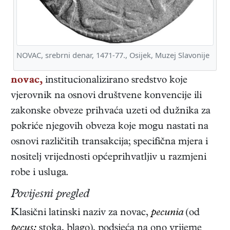
NOVAC, srebrni denar, 1471-77., Osijek, Muzej Slavonije
novac,
institucionalizirano sredstvo koje
vjerovnik na osnovi društvene konvencije ili
zakonske obveze prihvaća uzeti od dužnika za
pokriće njegovih obveza koje mogu nastati na
osnovi različitih transakcija; specifična mjera i
nositelj vrijednosti općeprihvatljiv u razmjeni
robe i usluga.
Povijesni pregled
Klasični latinski naziv za novac,
pecunia
(od
pecus:
stoka, blago), podsjeća na ono vrijeme