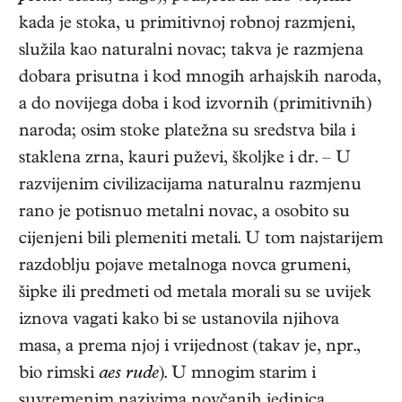
kada je stoka, u primitivnoj robnoj razmjeni,
služila kao naturalni novac; takva je razmjena
dobara prisutna i kod mnogih arhajskih naroda,
a do novijega doba i kod izvornih (primitivnih)
naroda; osim stoke platežna su sredstva bila i
staklena zrna, kauri puževi, školjke i dr. – U
razvijenim civilizacijama naturalnu razmjenu
rano je potisnuo metalni novac, a osobito su
cijenjeni bili plemeniti metali. U tom najstarijem
razdoblju pojave metalnoga novca grumeni,
šipke ili predmeti od metala morali su se uvijek
iznova vagati kako bi se ustanovila njihova
masa, a prema njoj i vrijednost (takav je, npr.,
bio rimski
aes rude
). U mnogim starim i
suvremenim nazivima novčanih jedinica