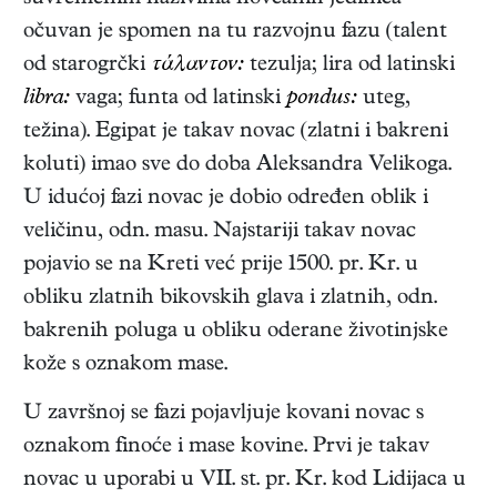
očuvan je spomen na tu razvojnu fazu (talent
od starogrčki
τάλαντον:
tezulja; lira od latinski
libra:
vaga; funta od latinski
pondus:
uteg,
težina). Egipat je takav novac (zlatni i bakreni
koluti) imao sve do doba Aleksandra Velikoga.
U idućoj fazi novac je dobio određen oblik i
veličinu, odn. masu. Najstariji takav novac
pojavio se na Kreti već prije 1500. pr. Kr. u
obliku zlatnih bikovskih glava i zlatnih, odn.
bakrenih poluga u obliku oderane životinjske
kože s oznakom mase.
U završnoj se fazi pojavljuje kovani novac s
oznakom finoće i mase kovine. Prvi je takav
novac u uporabi u VII. st. pr. Kr. kod Lidijaca u