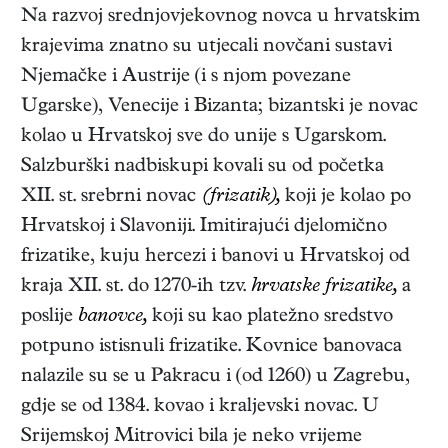
Na razvoj srednjovjekovnog novca u hrvatskim
krajevima znatno su utjecali novčani sustavi
Njemačke i Austrije (i s njom povezane
Ugarske), Venecije i Bizanta; bizantski je novac
kolao u Hrvatskoj sve do unije s Ugarskom.
Salzburški nadbiskupi kovali su od početka
XII. st. srebrni novac
(frizatik),
koji je kolao po
Hrvatskoj i Slavoniji. Imitirajući djelomično
frizatike, kuju hercezi i banovi u Hrvatskoj od
kraja XII. st. do 1270-ih tzv.
hrvatske frizatike,
a
poslije
banovce,
koji su kao platežno sredstvo
potpuno istisnuli frizatike. Kovnice banovaca
nalazile su se u Pakracu i (od 1260) u Zagrebu,
gdje se od 1384. kovao i kraljevski novac. U
Srijemskoj Mitrovici bila je neko vrijeme