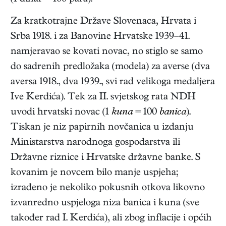
Za kratkotrajne Države Slovenaca, Hrvata i
Srba 1918. i za Banovine Hrvatske 1939–41.
namjeravao se kovati novac, no stiglo se samo
do sadrenih predložaka (modela) za averse (dva
aversa 1918., dva 1939., svi rad velikoga medaljera
Ive Kerdića). Tek za II. svjetskog rata NDH
uvodi hrvatski novac (1
kuna
= 100
banica
).
Tiskan je niz papirnih novčanica u izdanju
Ministarstva narodnoga gospodarstva ili
Državne riznice i Hrvatske državne banke. S
kovanim je novcem bilo manje uspjeha;
izrađeno je nekoliko pokusnih otkova likovno
izvanredno uspjeloga niza banica i kuna (sve
također rad I. Kerdića), ali zbog inflacije i općih