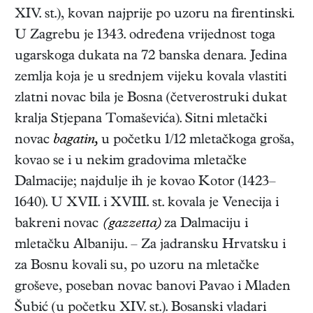
XIV. st.), kovan najprije po uzoru na firentinski.
U Zagrebu je 1343. određena vrijednost toga
ugarskoga dukata na 72 banska denara. Jedina
zemlja koja je u srednjem vijeku kovala vlastiti
zlatni novac bila je Bosna (četverostruki dukat
kralja Stjepana Tomaševića). Sitni mletački
novac
bagatin,
u početku 1/12 mletačkoga groša,
kovao se i u nekim gradovima mletačke
Dalmacije; najdulje ih je kovao Kotor (1423–
1640). U XVII. i XVIII. st. kovala je Venecija i
bakreni novac
(gazzetta)
za Dalmaciju i
mletačku Albaniju. – Za jadransku Hrvatsku i
za Bosnu kovali su, po uzoru na mletačke
groševe, poseban novac banovi Pavao i Mladen
Šubić (u početku XIV. st.). Bosanski vladari