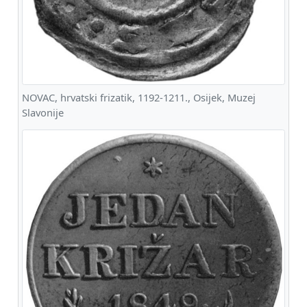
NOVAC, hrvatski frizatik, 1192-1211., Osijek, Muzej
Slavonije