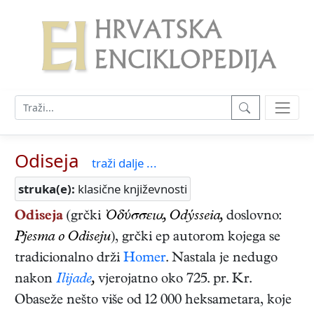
Odiseja
traži dalje ...
struka(e):
klasične književnosti
Odiseja
(grčki
Ὀδύσσεια, Odýsseia,
doslovno:
Pjesma o Odiseju
), grčki ep autorom kojega se
tradicionalno drži
Homer
. Nastala je nedugo
nakon
Ilijade
,
vjerojatno oko 725. pr. Kr.
Obaseže nešto više od 12 000 heksametara, koje