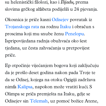
su helenistički filolozi, kao i
Ilijadu,
prema
slovima grčkog alfabeta podijelili u 24 pjevanja.
Okosnica je priče kasni
Odisejev
povratak iz
Trojanskoga rata
na rodnu
Itaku
i obračun s
proscima koji mu snube ženu
Penelopu
.
Ispripovijedana radnja obuhvaća oko šest
tjedana, uz česta zahvaćanja u pretpovijest
priče.
Ep otpočinje vijećanjem bogova koji zaključuju
da je prošlo deset godina nakon pada Troje te
da se Odisej, kojega na otoku Ogigiji zadržava
nimfa
Kalipsa
, napokon može vratiti kući. S
Olimpa se priča premješta na Itaku, gdje se
Odisejev sin
Telemah
, uz pomoć božice Atene,