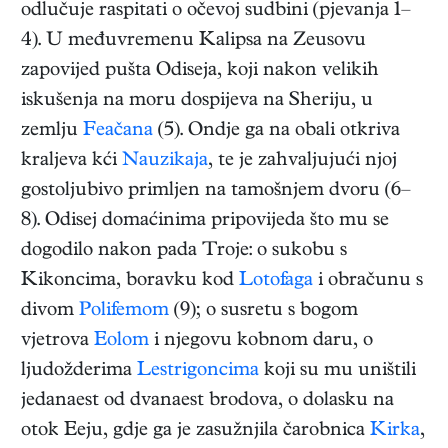
odlučuje raspitati o očevoj sudbini (pjevanja 1–
4). U međuvremenu Kalipsa na Zeusovu
zapovijed pušta Odiseja, koji nakon velikih
iskušenja na moru dospijeva na Sheriju, u
zemlju
Feačana
(5). Ondje ga na obali otkriva
kraljeva kći
Nauzikaja
, te je zahvaljujući njoj
gostoljubivo primljen na tamošnjem dvoru (6–
8). Odisej domaćinima pripovijeda što mu se
dogodilo nakon pada Troje: o sukobu s
Kikoncima, boravku kod
Lotofaga
i obračunu s
divom
Polifemom
(9); o susretu s bogom
vjetrova
Eolom
i njegovu kobnom daru, o
ljudožderima
Lestrigoncima
koji su mu uništili
jedanaest od dvanaest brodova, o dolasku na
otok Eeju, gdje ga je zasužnjila čarobnica
Kirka
,