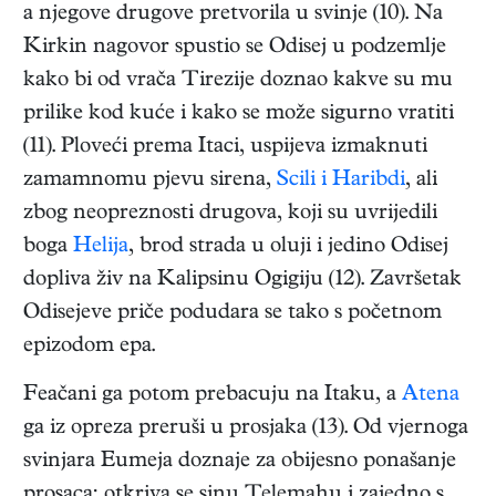
a njegove drugove pretvorila u svinje (10). Na
Kirkin nagovor spustio se Odisej u podzemlje
kako bi od vrača Tirezije doznao kakve su mu
prilike kod kuće i kako se može sigurno vratiti
(11). Ploveći prema Itaci, uspijeva izmaknuti
zamamnomu pjevu sirena,
Scili i Haribdi
, ali
zbog neopreznosti drugova, koji su uvrijedili
boga
Helija
, brod strada u oluji i jedino Odisej
dopliva živ na Kalipsinu Ogigiju (12). Završetak
Odisejeve priče podudara se tako s početnom
epizodom epa.
Feačani ga potom prebacuju na Itaku, a
Atena
ga iz opreza preruši u prosjaka (13). Od vjernoga
svinjara Eumeja doznaje za obijesno ponašanje
prosaca; otkriva se sinu Telemahu i zajedno s