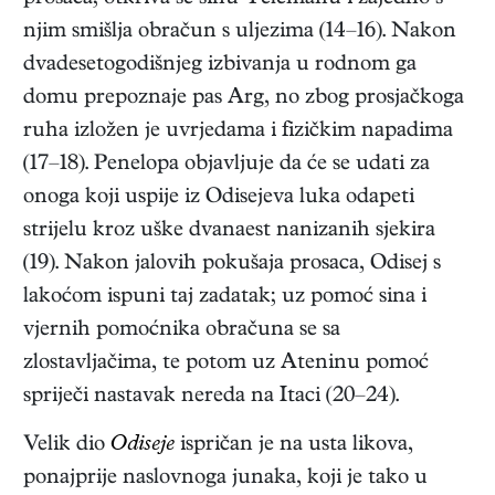
njim smišlja obračun s uljezima (14–16). Nakon
dvadesetogodišnjeg izbivanja u rodnom ga
domu prepoznaje pas Arg, no zbog prosjačkoga
ruha izložen je uvrjedama i fizičkim napadima
(17–18). Penelopa objavljuje da će se udati za
onoga koji uspije iz Odisejeva luka odapeti
strijelu kroz uške dvanaest nanizanih sjekira
(19). Nakon jalovih pokušaja prosaca, Odisej s
lakoćom ispuni taj zadatak; uz pomoć sina i
vjernih pomoćnika obračuna se sa
zlostavljačima, te potom uz Ateninu pomoć
spriječi nastavak nereda na Itaci (20–24).
Velik dio
Odiseje
ispričan je na usta likova,
ponajprije naslovnoga junaka, koji je tako u