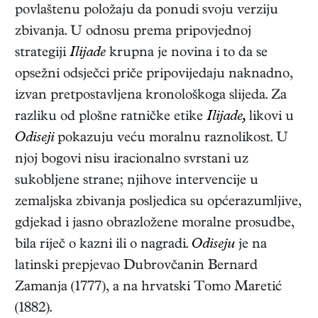
povlaštenu položaju da ponudi svoju verziju
zbivanja. U odnosu prema pripovjednoj
strategiji
Ilijade
krupna je novina i to da se
opsežni odsječci priče pripovijedaju naknadno,
izvan pretpostavljena kronološkoga slijeda. Za
razliku od plošne ratničke etike
Ilijade,
likovi u
Odiseji
pokazuju veću moralnu raznolikost. U
njoj bogovi nisu iracionalno svrstani uz
sukobljene strane; njihove intervencije u
zemaljska zbivanja posljedica su općerazumljive,
gdjekad i jasno obrazložene moralne prosudbe,
bila riječ o kazni ili o nagradi.
Odiseju
je na
latinski prepjevao Dubrovčanin Bernard
Zamanja (1777), a na hrvatski Tomo Maretić
(1882).