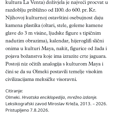
kultura La Venta) doživjela je najveći procvat u
razdoblju približno od 1100. do 600. pr. Kr.
Njihovoj kulturnoj ostavštini osebujnost daju
kamena plastika (oltari, stele, goleme kamene
glave do 3 m visine, ljudske figure s tipičnim
nadutim obrazima), kalendar, hijeroglifi slični
onima u kulturi Maya, nakit, figurice od žada i
pojava božanstva koje ima izrazite crte jaguara.
Postoji niz očitih analogija s kulturom Maya i
čini se da su Olmeki postavili temelje visokim
civilizacijama meksičke visoravni.
Citiranje:
Olmeki.
Hrvatska enciklopedija
,
mrežno izdanje.
Leksikografski zavod Miroslav Krleža, 2013. – 2026.
Pristupljeno 7.8.2026.