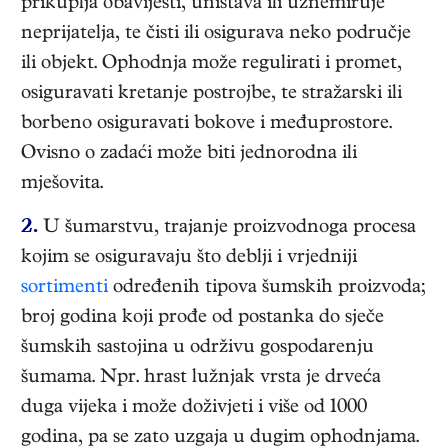
prikuplja obavijesti, uništava ili uznemiruje
neprijatelja, te čisti ili osigurava neko područje
ili objekt. Ophodnja može regulirati i promet,
osiguravati kretanje postrojbe, te stražarski ili
borbeno osiguravati bokove i međuprostore.
Ovisno o zadaći može biti jednorodna ili
mješovita.
2.
U šumarstvu, trajanje proizvodnoga procesa
kojim se osiguravaju što deblji i vrjedniji
sortimenti
određenih tipova šumskih proizvoda;
broj godina koji prođe od postanka do sječe
šumskih sastojina u održivu gospodarenju
šumama. Npr. hrast lužnjak vrsta je drveća
duga vijeka i može doživjeti i više od 1000
godina, pa se zato uzgaja u dugim ophodnjama.