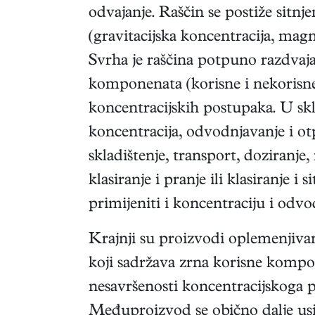
odvajanje. Raščin se postiže sitn
(gravitacijska koncentracija, magne
Svrha je raščina potpuno razdvaja
komponenata (korisne i nekorisne)
koncentracijskih postupaka. U sklo
koncentracija, odvodnjavanje i ot
skladištenje, transport, doziranje
klasiranje i pranje ili klasiranje 
primijeniti i koncentraciju i odvo
Krajnji su proizvodi oplemenjivan
koji sadržava zrna korisne kompon
nesavršenosti koncentracijskoga po
Međuproizvod se obično dalje us