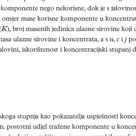
e komponente nego nekorisne, dok je s jalovin
 omjer mase korisne komponente u koncentratu 
(
K
), broj masenih jedinica ulazne sirovine koji
asa ulazne sirovine i koncentrata, a s
u
,
c
i
j
po
alovini, iskorištenost i koncentracijski stupanj d
jskoga stupnja kao pokazatelja uspješnosti konc
dn. postotni udjel tražene komponente u konc