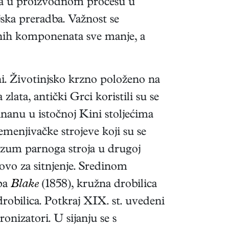
faza u proizvodnom procesu u
jska preradba. Važnost se
isnih komponenata sve manje, a
ini. Životinjsko krzno položeno na
lata, antički Grci koristili su se
nanu u istočnoj Kini stoljećima
emenjivačke strojeve koji su se
Izum parnoga stroja u drugoj
tovo za sitnjenje. Sredinom
ipa
Blake
(1858), kružna drobilica
 drobilica. Potkraj XIX. st. uvedeni
onizatori. U sijanju se s