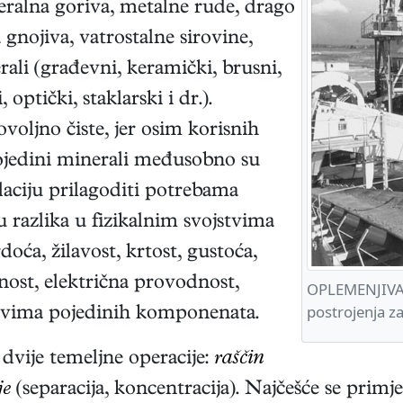
eralna goriva, metalne rude, drago
gnojiva, vatrostalne sirovine,
erali (građevni, keramički, brusni,
 optički, staklarski i dr.).
voljno čiste, jer osim korisnih
pojedini minerali međusobno su
nulaciju prilagoditi potrebama
u razlika u fizikalnim svojstvima
vrdoća, žilavost, krtost, gustoća,
lnost, električna provodnost,
OPLEMENJIVA
postrojenja z
stvima pojedinih komponenata.
dvije temeljne operacije:
raščin
je
(separacija, koncentracija). Najčešće se primje