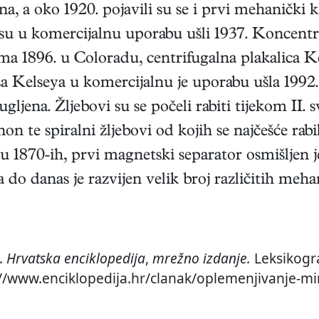
a, a oko 1920. pojavili su se i prvi mehanički kl
 su u komercijalnu uporabu ušli 1937. Koncentra
ima 1896. u Coloradu, centrifugalna plakalica K
a Kelseya u komercijalnu je uporabu ušla 1992.
ljena. Žljebovi su se počeli rabiti tijekom II.
anon te spiralni žljebovi od kojih se najčešće r
 su 1870-ih, prvi magnetski separator osmišljen j
 a do danas je razvijen velik broj različitih meh
.
Hrvatska enciklopedija
,
mrežno izdanje.
Leksikogra
://www.enciklopedija.hr/clanak/oplemenjivanje-mi