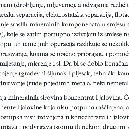
jenjem (drobljenje, mljevenje), a odvajanje raz
tska separacija, elektrostatska separacija, flotac
nje sraslih mineralnih komponenata u smjesu sl
, koje se zatim postupno izdvajaju iz smjese ne
pu tih temeljnih operacija razlikuje se nekoliko 
prašivanje, kojima se obično pribrajaju i pomoć
, miješanje, mjerenje i sl. Da bi se dobio konač
i sitnjenje (građevni šljunak i pijesak, tehnički 
dnjavanje (rude pojedinih metala, neki nemetali
ja mineralnih sirovina koncentrat i jalovina. 
ente i jalovine koja nisu potpuno raščinjena, a
stupka nisu izdvojena u koncentratu ili jalovini
itnjava i podvrgava istomu ili nekom drugom 