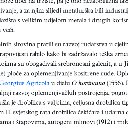
može doći na tržište, pa je ono nezaobilazna 
je, a za njim slijedi metalurška i/ili industri
alazišta s velikim udjelom metala i drugih kor
 veći.
nih sirovina pratili su razvoj rudarstva u cjel
povijesti rabilo kako bi zadržavalo teška zrnca z
ma su obogaćivali srebronosni galenit, a u Ji
ne) ploče za oplemenjivanje kositrene rude. Opl
Georgius Agricola
u djelu
O kovinama
(1556). 
aljnji razvoj oplemenjivačkih postrojenja, pogo
la je drobilica s valjcima, čeljusna drobilica t
m II. svjetskog rata drobilica čekićara i udarna
ama i štapovima, autogeni mlinovi (1912) i mikr