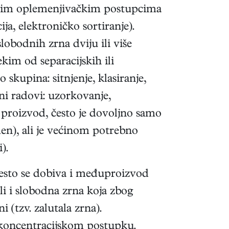
ličitim oplemenjivačkim postupcima
ija, elektroničko sortiranje).
obodnih zrna dviju ili više
kim od separacijskih ili
skupina: sitnjenje, klasiranje,
ni radovi: uzorkovanje,
an proizvod, često je dovoljno samo
kamen), ali je većinom potrebno
).
Često se dobiva i međuproizvod
li i slobodna zrna koja zbog
 (tzv. zalutala zrna).
koncentracijskom postupku.