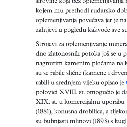
sirovine koja bez oplemenjivanja 
kojem mu prethodi rudarsko dobivan
oplemenjivanja povećava jer je n
zahtjevi u pogledu kakvoće sve su
Strojevi za oplemenjivanje mineral
dno zlatonosnih potoka još se u pra
nagnutim kamenim pločama na koji
su se rabile slične (kamene i drve
rabili u srednjem vijeku opisao je
polovici XVIII. st. omogućio je d
XIX. st. u komercijalnu uporabu uš
(1881), konusna drobilica, a tijeko
su bubnjasti mlinovi (1893) s kugl