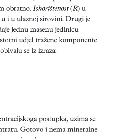
om obratno.
Iskorištenost
(
R
) u
i u ulaznoj sirovini. Drugi je
 daje jednu masenu jedinicu
stotni udjel tražene komponente
obivaju se iz izraza:
entracijskoga postupka, uzima se
entratu. Gotovo i nema mineralne