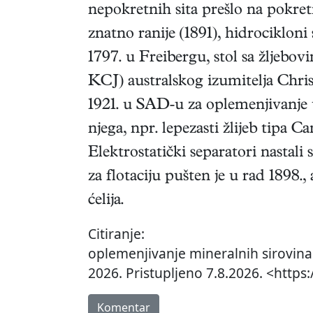
nepokretnih sita prešlo na pokretn
znatno ranije (1891), hidrocikloni
1797. u Freibergu, stol sa žljebov
KCJ) australskog izumitelja Chris
1921. u SAD-u za oplemenjivanje ug
njega, npr. lepezasti žlijeb tipa C
Elektrostatički separatori nastali
za flotaciju pušten je u rad 1898.,
ćelija.
Citiranje:
oplemenjivanje mineralnih sirovina
2026. Pristupljeno 7.8.2026. <https
Komentar