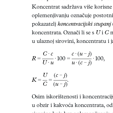
Koncentrat sadržava više korisn
oplemenjivanju označuje postotni
pokazatelj
koncentracijski stupanj
koncentrata. Označi li se s
U
i
C
m
u ulaznoj sirovini, koncentratu i j
C
·
c
c
· (
u
−
j
)
R
=
· 100 =
· 100,
U
·
u
u
· (
c
−
j
)
U
(
c
−
j
)
K
=
=
.
C
(
u
−
j
)
Osim iskorištenosti i koncentraci
u obzir i kakvoća koncentrata, o