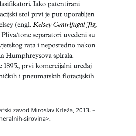
asifikatori. Iako patentirani
cijski stol prvi je put uporabljen
elsey (engl.
Kelsey Centrifugal Jig,
 Pliva/tone separatori uvedeni su
 svjetskog rata i neposredno nakon
abila Humphreysova spirala.
e 1895., prvi komercijalni uređaj
aničkih i pneumatskih flotacijskih
fski zavod Miroslav Krleža, 2013. –
neralnih-sirovina>.