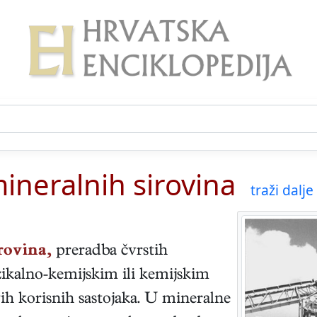
ineralnih sirovina
traži dalje 
rovina,
preradba čvrstih
zikalno-kemijskim ili kemijskim
ih korisnih sastojaka. U mineralne