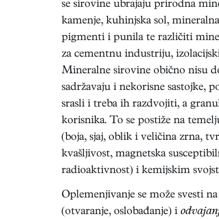
se sirovine ubrajaju prirodna min
kamenje, kuhinjska sol, mineralna 
pigmenti i punila te različiti min
za cementnu industriju, izolacijski,
Mineralne sirovine obično nisu do
sadržavaju i nekorisne sastojke, 
srasli i treba ih razdvojiti, a gra
korisnika. To se postiže na temelj
(boja, sjaj, oblik i veličina zrna, t
kvašljivost, magnetska susceptibi
radioaktivnost) i kemijskim svoj
Oplemenjivanje se može svesti na 
(otvaranje, oslobađanje) i
odvajan