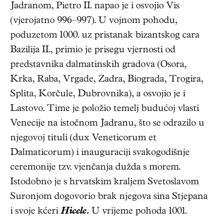
Jadranom, Pietro II. napao je i osvojio Vis
(vjerojatno 996–997). U vojnom pohodu,
poduzetom 1000. uz pristanak bizantskog cara
Bazilija II., primio je prisegu vjernosti od
predstavnika dalmatinskih gradova (Osora,
Krka, Raba, Vrgade, Zadra, Biograda, Trogira,
Splita, Korčule, Dubrovnika), a osvojio je i
Lastovo. Time je položio temelj budućoj vlasti
Venecije na istočnom Jadranu, što se odrazilo u
njegovoj tituli (dux Veneticorum et
Dalmaticorum) i inauguraciji svakogodišnje
ceremonije tzv. vjenčanja dužda s morem.
Istodobno je s hrvatskim kraljem Svetoslavom
Suronjom dogovorio brak njegova sina Stjepana
i svoje kćeri
Hicele.
U vrijeme pohoda 1001.