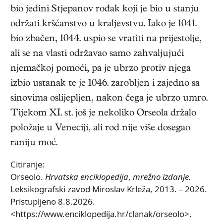
bio jedini Stjepanov rođak koji je bio u stanju
održati kršćanstvo u kraljevstvu. Iako je 1041.
bio zbačen, 1044. uspio se vratiti na prijestolje,
ali se na vlasti održavao samo zahvaljujući
njemačkoj pomoći, pa je ubrzo protiv njega
izbio ustanak te je 1046. zarobljen i zajedno sa
sinovima oslijepljen, nakon čega je ubrzo umro.
Tijekom XI. st. još je nekoliko Orseola držalo
položaje u Veneciji, ali rod nije više dosegao
raniju moć.
Citiranje:
Orseolo.
Hrvatska enciklopedija
,
mrežno izdanje.
Leksikografski zavod Miroslav Krleža, 2013. – 2026.
Pristupljeno 8.8.2026.
<https://www.enciklopedija.hr/clanak/orseolo>.