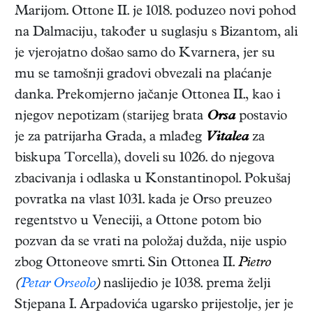
Marijom. Ottone II. je 1018. poduzeo novi pohod
na Dalmaciju, također u suglasju s Bizantom, ali
je vjerojatno došao samo do Kvarnera, jer su
mu se tamošnji gradovi obvezali na plaćanje
danka. Prekomjerno jačanje Ottonea II., kao i
njegov nepotizam (starijeg brata
Orsa
postavio
je za patrijarha Grada, a mlađeg
Vitalea
za
biskupa Torcella), doveli su 1026. do njegova
zbacivanja i odlaska u Konstantinopol. Pokušaj
povratka na vlast 1031. kada je Orso preuzeo
regentstvo u Veneciji, a Ottone potom bio
pozvan da se vrati na položaj dužda, nije uspio
zbog Ottoneove smrti. Sin Ottonea II.
Pietro
(
Petar Orseolo
)
naslijedio je 1038. prema želji
Stjepana I. Arpadovića ugarsko prijestolje, jer je