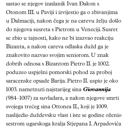
sastao se njegov izaslanik Ivan Đakon s
Otonom III. u Paviji i izvijestio ga o zbivanjima
u Dalmaciji, nakon čega je na carevu želju došlo
do njegova susreta s Pietrom u Veneciji. Susret
se zbio u tajnosti, kako ne bi izazvao reakciju
Bizanta, a nakon careva odlaska dužd ga je
znakovito nazvao svojim seniorom. U znak
dobrih odnosa s Bizantom Pietro II. je 1002.
poduzeo uspješni pomorski pohod za proboj
saracenske opsade Barija. Pietro II. uspio je oko
1003. nametnuti najstarijeg sina
Giovannija
(984–1007) za suvladara, a nakon njegove smrti
svojega trećeg sina Ottonea II., koji je 1009.
naslijedio duždevsku vlast i iste se godine oženio
sestrom ugarskoga kralja Stjepana I. Arpadovića