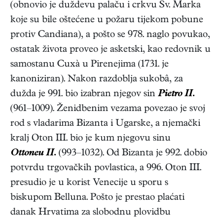
(obnovio je duždevu palaču i crkvu Sv. Marka
koje su bile oštećene u požaru tijekom pobune
protiv Candiana), a pošto se 978. naglo povukao,
ostatak života proveo je asketski, kao redovnik u
samostanu Cuxà u Pirenejima (1731. je
kanoniziran). Nakon razdoblja sukobâ, za
dužda je 991. bio izabran njegov sin
Pietro II.
(961–1009). Ženidbenim vezama povezao je svoj
rod s vladarima Bizanta i Ugarske, a njemački
kralj Oton III. bio je kum njegovu sinu
Ottoneu II.
(993–1032). Od Bizanta je 992. dobio
potvrdu trgovačkih povlastica, a 996. Oton III.
presudio je u korist Venecije u sporu s
biskupom Belluna. Pošto je prestao plaćati
danak Hrvatima za slobodnu plovidbu