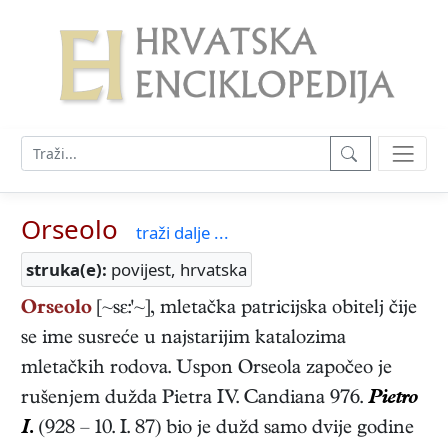
Orseolo
traži dalje ...
struka(e):
povijest, hrvatska
Orseolo
[~sε:'~], mletačka patricijska obitelj čije
se ime susreće u najstarijim katalozima
mletačkih rodova. Uspon Orseola započeo je
rušenjem dužda Pietra IV. Candiana 976.
Pietro
I.
(928 – 10. I. 87) bio je dužd samo dvije godine