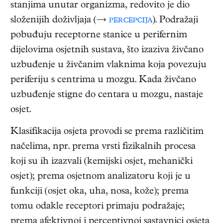
stanjima unutar organizma, redovito je dio
složenijih doživljaja (→
percepcija
). Podražaji
pobuđuju receptorne stanice u perifernim
dijelovima osjetnih sustava, što izaziva živčano
uzbuđenje u živčanim vlaknima koja povezuju
periferiju s centrima u mozgu. Kada živčano
uzbuđenje stigne do centara u mozgu, nastaje
osjet.
Klasifikacija osjeta provodi se prema različitim
načelima, npr. prema vrsti fizikalnih procesa
koji su ih izazvali (kemijski osjet, mehanički
osjet); prema osjetnom analizatoru koji je u
funkciji (osjet oka, uha, nosa, kože); prema
tomu odakle receptori primaju podražaje;
prema afektivnoj i perceptivnoj sastavnici osjeta