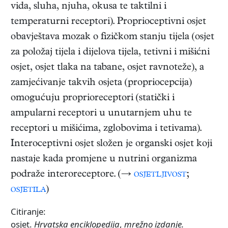
vida, sluha, njuha, okusa te taktilni i
temperaturni receptori). Proprioceptivni osjet
obavještava mozak o fizičkom stanju tijela (osjet
za položaj tijela i dijelova tijela, tetivni i mišićni
osjet, osjet tlaka na tabane, osjet ravnoteže), a
zamjećivanje takvih osjeta (propriocepcija)
omogućuju proprioreceptori (statički i
ampularni receptori u unutarnjem uhu te
receptori u mišićima, zglobovima i tetivama).
Interoceptivni osjet složen je organski osjet koji
nastaje kada promjene u nutrini organizma
podraže interoreceptore. (→
osjetljivost
;
osjetila
)
Citiranje:
osjet.
Hrvatska enciklopedija
,
mrežno izdanje.