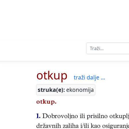
otkup
traži dalje ...
struka(e):
ekonomija
otkup.
1.
Dobrovoljno ili prisilno otkupl
državnih zaliha i/ili kao osiguran