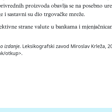
joprivrednih proizvoda obavlja se na posebno 
e i sastavni su dio trgovačke mreže.
ektivne strane valute u bankama i mjenjačnica
o izdanje.
Leksikografski zavod Miroslav Krleža, 20
ak/otkup>.