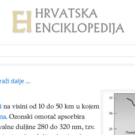
raži dalje ...
i
na visini od 10 do 50 km u kojem
na
. Ozonski omotač apsorbira
alne duljine 280 do 320 nm, tzv.