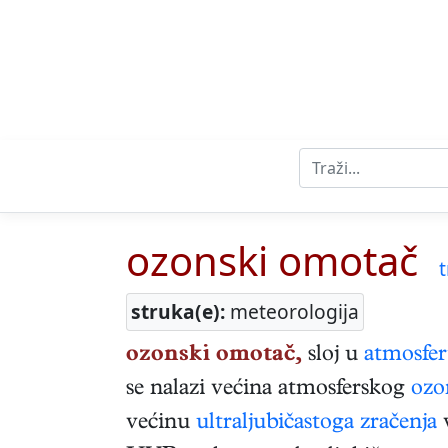
ozonski omotač
t
struka(e):
meteorologija
ozonski omotač,
sloj u
atmosfer
se nalazi većina atmosferskog
ozo
većinu
ultraljubičastoga zračenja
v