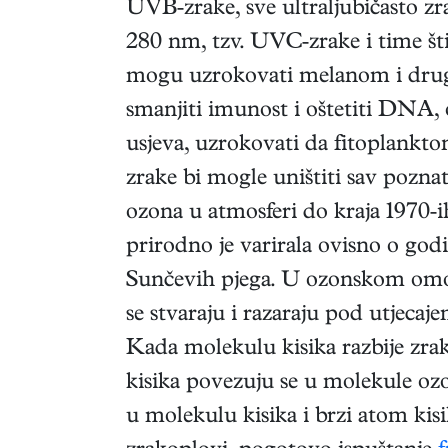
UVB-zrake, sve ultraljubičasto zr
280 nm, tzv. UVC-zrake i time šti
mogu uzrokovati melanom i drug
smanjiti imunost i oštetiti DNA, o
usjeva, uzrokovati da fitoplankt
zrake bi mogle uništiti sav pozna
ozona u atmosferi do kraja 1970-ih
prirodno je varirala ovisno o god
Sunčevih pjega. U ozonskom om
se stvaraju i razaraju pod utjeca
Kada molekulu kisika razbije zra
kisika povezuju se u molekule o
u molekulu kisika i brzi atom kis