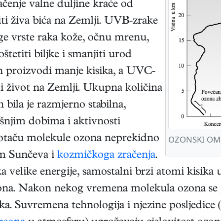
ačenje valne duljine kraće od
ti živa bića na Zemlji. UVB-zrake
e vrste raka kože, očnu mrenu,
štetiti biljke i smanjiti urod
on proizvodi manje kisika, a UVC-
ti život na Zemlji. Ukupna količina
 bila je razmjerno stabilna,
išnjim dobima i aktivnosti
otaču molekule ozona neprekidno
OZONSKI OM
jem Sunčeva i
kozmičkoga zračenja
.
ka velike energije, samostalni brzi atomi kisi
zona. Nakon nekog vremena molekula ozona se 
ika. Suvremena tehnologija i njezine posljedice