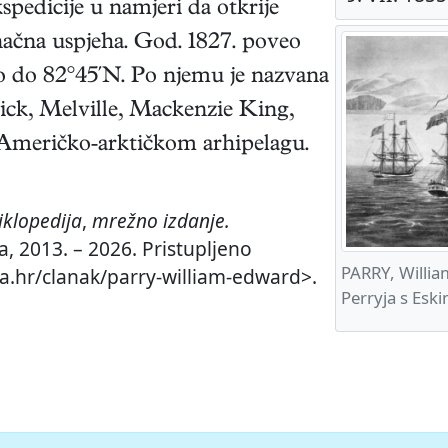
ekspedicije u namjeri da otkrije
načna uspjeha. God. 1827. poveo
ao do 82°45′N. Po njemu je nazvana
rick, Melville, Mackenzie King,
Američko-arktičkom arhipelagu.
iklopedija
,
mrežno izdanje.
a, 2013. – 2026. Pristupljeno
PARRY, Willia
ja.hr/clanak/parry-william-edward>.
Perryja s Esk