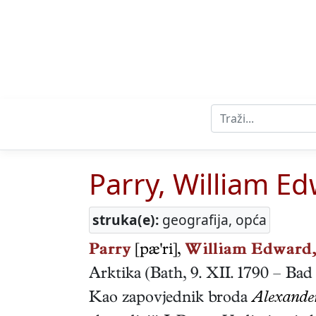
Parry, William E
struka(e):
geografija, opća
Parry
[pæ'ri],
William Edward
Arktika
(
Bath
,
9. XII. 1790
–
Bad
Kao zapovjednik broda
Alexande