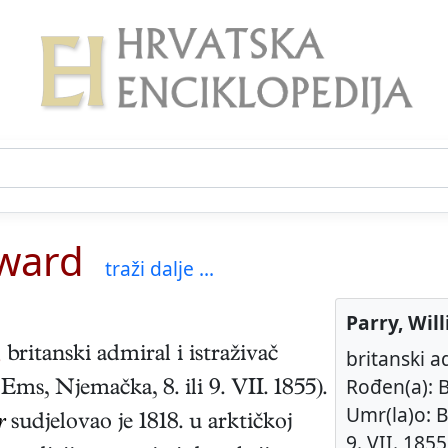
dward
traži dalje ...
Parry, Wil
,
britanski
admiral i istraživač
britanski ad
Rođen(a): B
 Ems, Njemačka
,
8. ili 9. VII. 1855
).
Umr(la)o: B
r
sudjelovao je 1818. u arktičkoj
9. VII. 1855