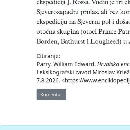
ekspediciji J. Rossa. Vodio je tri 
Sjeverozapadni prolaz, ali bez ko
ekspediciju na Sjeverni pol i doš
otočna skupina (otoci Prince Pat
Borden, Bathurst i Lougheed) u 
Citiranje:
Parry, William Edward.
Hrvatska enc
Leksikografski zavod Miroslav Krlež
7.8.2026. <https://www.enciklopedi
Komentar