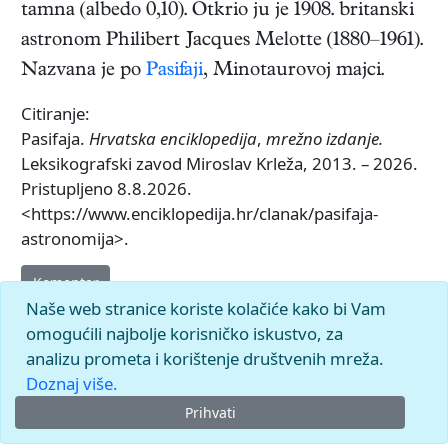
tamna (albedo 0,10). Otkrio ju je 1908. britanski
astronom Philibert Jacques Melotte (1880–1961).
Nazvana je po
Pasifaji
, Minotaurovoj majci.
Citiranje:
Pasifaja.
Hrvatska enciklopedija
,
mrežno izdanje.
Leksikografski zavod Miroslav Krleža, 2013. – 2026.
Pristupljeno 8.8.2026.
<https://www.enciklopedija.hr/clanak/pasifaja-
astronomija>.
Komentar
Naše web stranice koriste kolačiće kako bi Vam
omogućili najbolje korisničko iskustvo, za
analizu prometa i korištenje društvenih mreža.
Doznaj više.
Prihvati
© 2026.
Leksikografski zavod
Miroslav Krleža