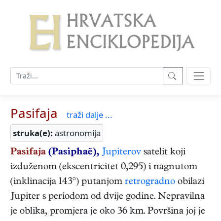
Pasifaja
traži dalje ...
struka(e):
astronomija
Pasifaja
(Pasiphaë),
Jupiterov
satelit koji
izduženom (ekscentricitet 0,295) i nagnutom
(inklinacija 143°) putanjom
retrogradno
obilazi
Jupiter s periodom od dvije godine. Nepravilna
je oblika, promjera je oko 36 km. Površina joj je