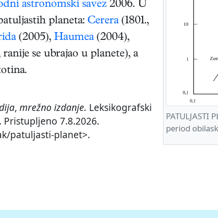
dni astronomski savez
2006. U
atuljastih planeta:
Cerera
(1801.,
rida
(2005),
Haumea
(2004),
 ranije se ubrajao u planete), a
otina.
dija
,
mrežno izdanje.
Leksikografski
PATULJASTI PL
 Pristupljeno 7.8.2026.
period obilask
k/patuljasti-planet>.