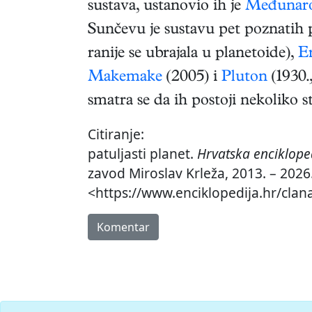
sustava, ustanovio ih je
Međunaro
Sunčevu je sustavu pet poznatih p
ranije se ubrajala u planetoide),
E
Makemake
(2005) i
Pluton
(1930.,
smatra se da ih postoji nekoliko st
Citiranje:
patuljasti planet.
Hrvatska enciklope
zavod Miroslav Krleža, 2013. – 2026.
<https://www.enciklopedija.hr/clana
Komentar