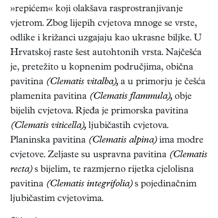
»repićem« koji olakšava rasprostranjivanje
vjetrom. Zbog lijepih cvjetova mnoge se vrste,
odlike i križanci uzgajaju kao ukrasne biljke. U
Hrvatskoj raste šest autohtonih vrsta. Najčešća
je, pretežito u kopnenim područjima, obična
pavitina
(Clematis vitalba),
a u primorju je češća
plamenita pavitina
(Clematis flammula),
obje
bijelih cvjetova. Rjeđa je primorska pavitina
(Clematis viticella),
ljubičastih cvjetova.
Planinska pavitina
(Clematis alpina)
ima modre
cvjetove. Zeljaste su uspravna pavitina
(Clematis
recta)
s bijelim, te razmjerno rijetka cjelolisna
pavitina
(Clematis integrifolia)
s pojedinačnim
ljubičastim cvjetovima.