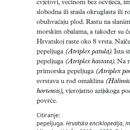
cvjetovi, većinom bez ocvijeća, im
slobodna ili srasla okruglasta ili 
obuhvaćaju plod. Rastu na slanim
morskim obalama, a također su če
Hrvatskoj raste oko 8 vrsta. Najč
pepeljuga
(Atriplex patula)
. Ista 
pepeljuga
(Atriplex hastata)
. Na 
primorska pepeljuga
(Atriplex por
svrstava u rod omaklina
(Halimio
hortensis),
vjerojatno azijskoga pod
povrće.
Citiranje:
pepeljuga.
Hrvatska enciklopedija
,
m