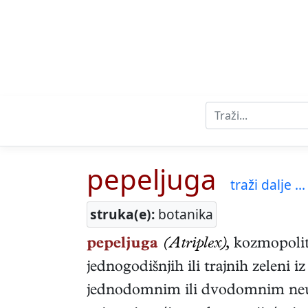
pepeljuga
traži dalje ...
struka(e):
botanika
pepeljuga
(Atriplex),
kozmopolitsk
jednogodišnjih ili trajnih zeleni i
jednodomnim ili dvodomnim neu