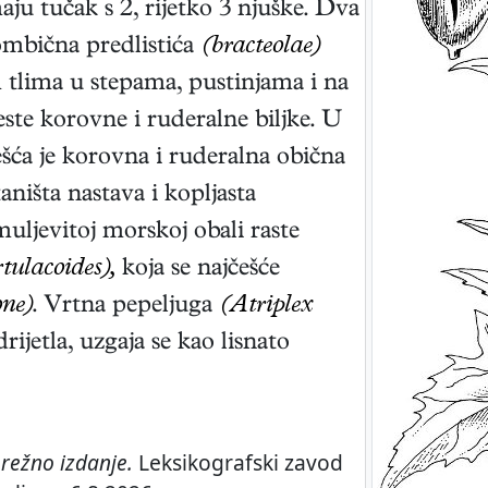
aju tučak s 2, rijetko 3 njuške. Dva
rombična predlistića
(bracteolae)
 tlima u stepama, pustinjama i na
ste korovne i ruderalne biljke. U
ešća je korovna i ruderalna obična
staništa nastava i kopljasta
muljevitoj morskoj obali raste
tulacoides),
koja se najčešće
ne)
. Vrtna pepeljuga
(Atriplex
rijetla, uzgaja se kao lisnato
režno izdanje.
Leksikografski zavod