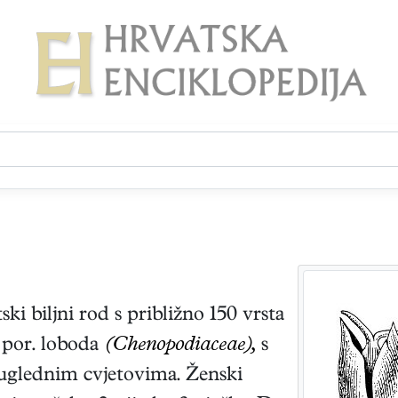
i biljni rod s približno 150 vrsta
z por. loboda
(Chenopodiaceae),
s
glednim cvjetovima. Ženski