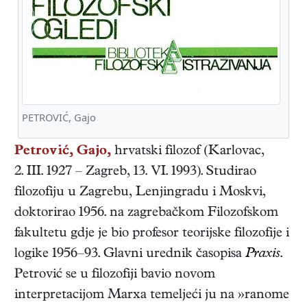
PETROVIĆ, Gajo
Petrović, Gajo,
hrvatski
filozof
(
Karlovac
,
2. III. 1927
–
Zagreb
,
13. VI. 1993
). Studirao
filozofiju u Zagrebu, Lenjingradu i Moskvi,
doktorirao 1956. na zagrebačkom Filozofskom
fakultetu gdje je bio profesor teorijske filozofije i
logike 1956–93. Glavni urednik časopisa
Praxis
.
Petrović se u filozofiji bavio novom
interpretacijom Marxa temeljeći ju na »ranome