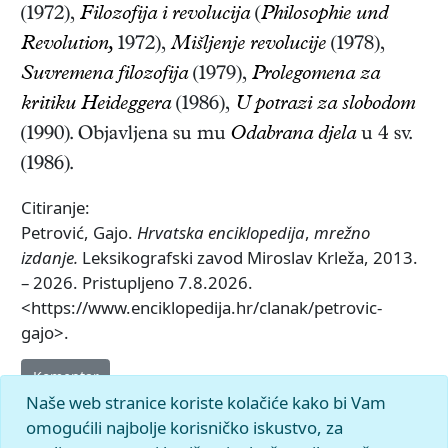
(1972),
Filozofija i revolucija
(
Philosophie und
Revolution,
1972),
Mišljenje revolucije
(1978),
Suvremena filozofija
(1979),
Prolegomena za
kritiku Heideggera
(1986),
U potrazi za slobodom
(1990)
. Objavljena su mu
Odabrana djela
u 4 sv.
(1986)
.
Citiranje:
Petrović, Gajo.
Hrvatska enciklopedija
,
mrežno
izdanje.
Leksikografski zavod Miroslav Krleža, 2013.
– 2026. Pristupljeno 7.8.2026.
<https://www.enciklopedija.hr/clanak/petrovic-
gajo>.
Komentar
Naše web stranice koriste kolačiće kako bi Vam
omogućili najbolje korisničko iskustvo, za