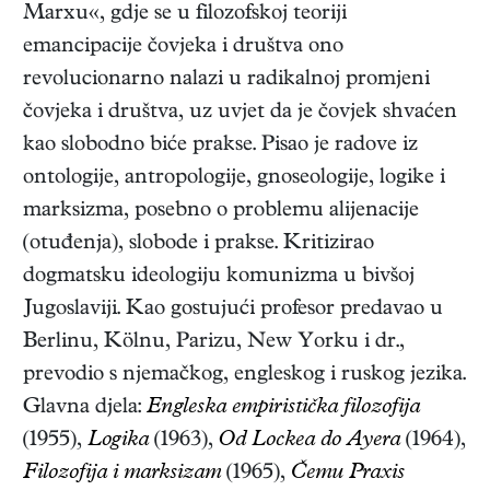
Marxu«, gdje se u filozofskoj teoriji
emancipacije čovjeka i društva ono
revolucionarno nalazi u radikalnoj promjeni
čovjeka i društva, uz uvjet da je čovjek shvaćen
kao slobodno biće prakse. Pisao je radove iz
ontologije, antropologije, gnoseologije, logike i
marksizma, posebno o problemu alijenacije
(otuđenja), slobode i prakse. Kritizirao
dogmatsku ideologiju komunizma u bivšoj
Jugoslaviji. Kao gostujući profesor predavao u
Berlinu, Kölnu, Parizu, New Yorku i dr.,
prevodio s njemačkog, engleskog i ruskog jezika.
Glavna djela:
Engleska empiristička filozofija
(1955),
Logika
(1963),
Od Lockea do Ayera
(1964),
Filozofija i marksizam
(1965),
Čemu Praxis