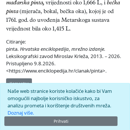
mađarska pinta,
vrijednosti oko 1,666 L, i
bečka
pinta
(mjerača, bokal, bečka oka), kojoj je od
1761. god. do uvođenja Metarskoga sustava
vrijednost bila oko 1,415 L.
Citiranje:
pinta.
Hrvatska enciklopedija
,
mrežno izdanje.
Leksikografski zavod Miroslav Krleža, 2013. – 2026.
Pristupljeno 9.8.2026.
<https://www.enciklopedija.hr/clanak/pinta>.
Komentar
Naše web stranice koriste kolačiće kako bi Vam
omogućili najbolje korisničko iskustvo, za
analizu prometa i korištenje društvenih mreža.
Doznaj više.
Prihvati
© 2026.
Leksikografski zavod
Miroslav Krleža