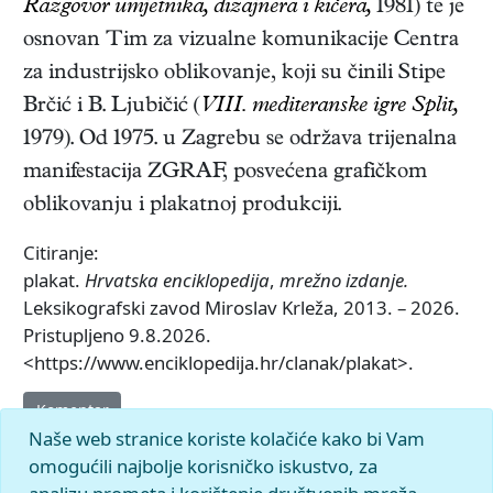
Razgovor umjetnika, dizajnera i kičera,
1981) te je
osnovan Tim za vizualne komunikacije Centra
za industrijsko oblikovanje, koji su činili Stipe
Brčić i B. Ljubičić (
VIII. mediteranske igre Split,
1979). Od 1975. u Zagrebu se održava trijenalna
manifestacija ZGRAF, posvećena grafičkom
oblikovanju i plakatnoj produkciji.
Citiranje:
plakat.
Hrvatska enciklopedija
,
mrežno izdanje.
Leksikografski zavod Miroslav Krleža, 2013. – 2026.
Pristupljeno 9.8.2026.
<https://www.enciklopedija.hr/clanak/plakat>.
Komentar
Naše web stranice koriste kolačiće kako bi Vam
omogućili najbolje korisničko iskustvo, za