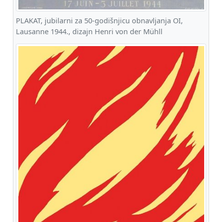
PLAKAT, jubilarni za 50-godišnjicu obnavljanja OI,
Lausanne 1944., dizajn Henri von der Mühll