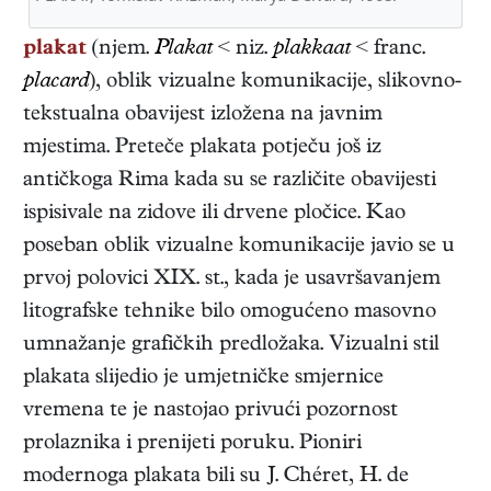
plakat
(njem.
Plakat
< niz.
plakkaat
< franc.
placard
), oblik vizualne komunikacije, slikovno-
tekstualna obavijest izložena na javnim
mjestima. Preteče plakata potječu još iz
antičkoga Rima kada su se različite obavijesti
ispisivale na zidove ili drvene pločice. Kao
poseban oblik vizualne komunikacije javio se u
prvoj polovici XIX. st., kada je usavršavanjem
litografske tehnike bilo omogućeno masovno
umnažanje grafičkih predložaka. Vizualni stil
plakata slijedio je umjetničke smjernice
vremena te je nastojao privući pozornost
prolaznika i prenijeti poruku. Pioniri
modernoga plakata bili su J. Chéret, H. de