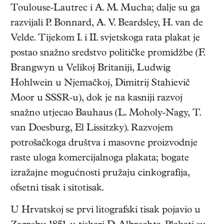
Toulouse-Lautrec i A. M. Mucha; dalje su ga
razvijali P. Bonnard, A. V. Beardsley, H. van de
Velde. Tijekom I. i II. svjetskoga rata plakat je
postao snažno sredstvo političke promidžbe (F.
Brangwyn u Velikoj Britaniji, Ludwig
Hohlwein u Njemačkoj, Dimitrij Stahievič
Moor u SSSR-u), dok je na kasniji razvoj
snažno utjecao Bauhaus (L. Moholy-Nagy, T.
van Doesburg, El Lissitzky). Razvojem
potrošačkoga društva i masovne proizvodnje
raste uloga komercijalnoga plakata; bogate
izražajne mogućnosti pružaju cinkografija,
ofsetni tisak i sitotisak.
U Hrvatskoj se prvi litografski tisak pojavio u