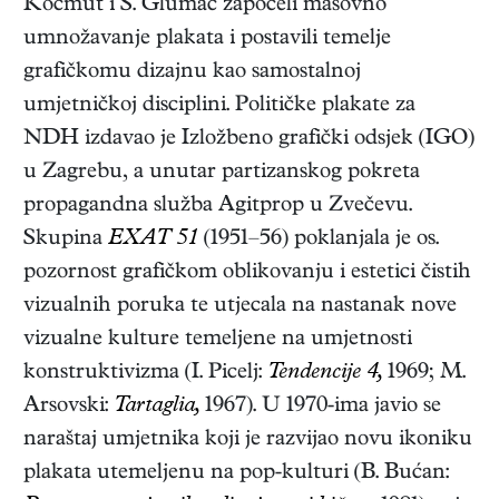
Kocmut i S. Glumac započeli masovno
umnožavanje plakata i postavili temelje
grafičkomu dizajnu kao samostalnoj
umjetničkoj disciplini. Političke plakate za
NDH izdavao je Izložbeno grafički odsjek (IGO)
u Zagrebu, a unutar partizanskog pokreta
propagandna služba Agitprop u Zvečevu.
Skupina
EXAT 51
(1951–56) poklanjala je os.
pozornost grafičkom oblikovanju i estetici čistih
vizualnih poruka te utjecala na nastanak nove
vizualne kulture temeljene na umjetnosti
konstruktivizma (I. Picelj:
Tendencije 4,
1969; M.
Arsovski:
Tartaglia,
1967). U 1970-ima javio se
naraštaj umjetnika koji je razvijao novu ikoniku
plakata utemeljenu na pop-kulturi (B. Bućan: