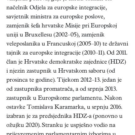
načelnik Odjela za europske integracije,
savjetnik ministra za europske poslove,
zamjenik šefa hrvatske Misije pri Europskoj
uniji u Bruxellesu (2002–05), zamjenik
veleposlanika u Francuskoj (2005–10) te državni
tajnik za europske integracije (2010–11). Od 2011.
član je Hrvatske demokratske zajednice (HDZ)
i njezin zastupnik u Hrvatskom saboru (od
prosinca te godine). Tijekom 2012–13. jedan je
od zastupnika promatrača, a od srpnja 2013.
zastupnik u Europskome parlamentu. Nakon
ostavke Tomislava Karamarka, u srpnju 2016.
izabran je za predsjednika HDZ-a (ponovno u
ožujku 2020). Stranku je uspješno vodio na
prijevremenim parlamentarnim izborima u