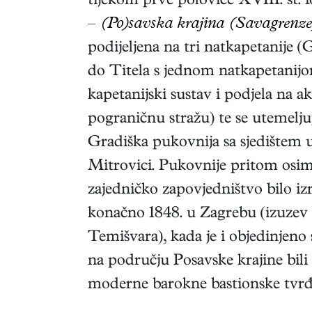
tijekom prve polovice XVIII. st.
–
(Po)savska krajina (Savagrenze
podijeljena na tri natkapetanije (
do Titela s jednom natkapetanijo
kapetanijski sustav i podjela na a
pograničnu stražu) te se utemelju
Gradiška pukovnija sa sjedištem 
Mitrovici. Pukovnije pritom osim 
zajedničko zapovjedništvo bilo i
konačno 1848. u Zagrebu (izuzev 
Temišvara), kada je i objedinjeno 
na području Posavske krajine bili
moderne barokne bastionske tvrđ