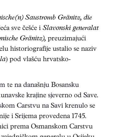
ische(n) Saustromb Gränitz, die
jeća sve češće i
Slavonski generalat
nische Gränitz),
preuzimajući
lu historiografije ustalio se naziv
la
) pod vlašću hrvatsko-
jem te na današnju Bosansku
dunavske krajine sjeverno od Save.
kom Carstvu na Savi krenulo se
nije i Srijema provedena 1745.
ranici prema Osmanskom Carstvu