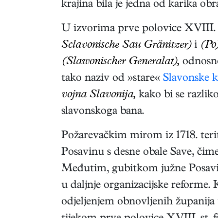
krajina bila je jedna od karika 
U izvorima prve polovice XVIII. 
Sclavonische Sau Gränitzer)
i
(Po
(Slawonischer Generalat),
odnos
tako naziv od »stare«
Slavonske k
vojna Slavonija,
kako bi se razlik
slavonskoga bana.
Požarevačkim mirom iz 1718. teri
Posavinu s desne obale Save, čime
Međutim, gubitkom južne Posavi
u daljnje organizacijske reforme.
odjeljenjem obnovljenih županij