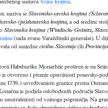
obrambenog sustava
Vojne krajine
.
st. naziva se
Slavonsko-savska krajina (Sclavon
)savsko-(po)dunavska krajina,
a od sredine stol
no
Slavonska krajina (Windische Gränitz, Slawo
rajine
(tada zvane Varaždinski generalat). U dije
ovala od susjedne
civilne Slavonije
(ili
Provincija
torij Habsburške Monarhije proširen je na Sri
 je otvoreno i pitanje opstojnosti posavsko-po
ne 1739. i utvrđivanjem granice prema Osmans
 Konačna je podjela oslobođenih područja Slavo
a u unutrašnjosti od vojnoga pograničja. Na g