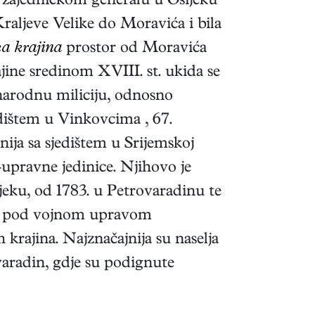
e zajedničkom generalu u Osijeku
raljeve Velike do Moravića i bila
a krajina
prostor od Moravića
ine sredinom XVIII. st. ukida se
 (narodnu miliciju, odnosno
edištem u Vinkovcima , 67.
ija sa sjedištem u Srijemskoj
-upravne jedinice. Njihovo je
jeku, od 1783. u Petrovaradinu te
ila pod vojnom upravom
 krajina. Najznačajnija su naselja
varadin, gdje su podignute