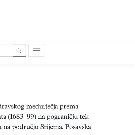
-dravskog međurječja prema
ta (1683–99) na pograničju tek
a na području Srijema. Posavska