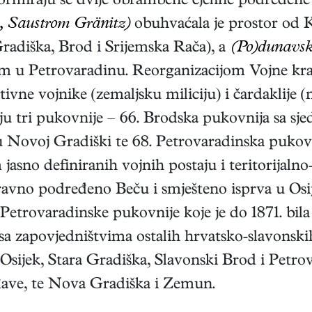
 formiraju se dvije obrambene cjeline podređen
, Saustrom Gränitz)
obuhvaćala je prostor od K
Gradiška, Brod i Srijemska Rača), a
(Po)dunavsk
m u Petrovaradinu. Reorganizacijom Vojne kraj
ktivne vojnike (zemaljsku miliciju) i čardaklije
ju tri pukovnije – 66. Brodska pukovnija sa sj
u Novoj Gradiški te 68. Petrovaradinska pukovn
jasno definiranih vojnih postaju i teritorijalno
zravno podređeno Beču i smješteno isprva u Osi
Petrovaradinske pukovnije koje je do 1871. b
sa zapovjedništvima ostalih hrvatsko-slavonskih
 Osijek, Stara Gradiška, Slavonski Brod i Petro
ave, te Nova Gradiška i Zemun.