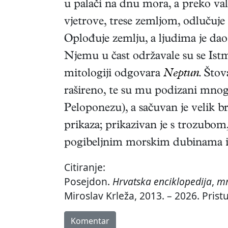
u palači na dnu mora, a preko val
vjetrove, trese zemljom, odlučuje
Oplođuje zemlju, a ljudima je dao
Njemu u čast održavale su se Ist
mitologiji odgovara
Neptun
. Štov
rašireno, te su mu podizani mnogi
Peloponezu), a sačuvan je velik b
prikaza; prikazivan je s trozubom
pogibeljnim morskim dubinama i 
Citiranje:
Posejdon.
Hrvatska enciklopedija
,
mr
Miroslav Krleža, 2013. – 2026. Pris
Komentar