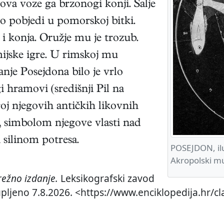
ova voze ga brzonogi konji. Šalje
 o pobjedi u pomorskoj bitki.
 i konja. Oružje mu je trozub.
mijske igre. U rimskoj mu
anje Posejdona bilo je vrlo
 hramovi (središnji Pil na
roj njegovih antičkih likovnih
, simbolom njegove vlasti nad
silinom potresa.
POSEJDON, ilust
Akropolski m
ežno izdanje.
Leksikografski zavod
tupljeno 7.8.2026. <https://www.enciklopedija.hr/