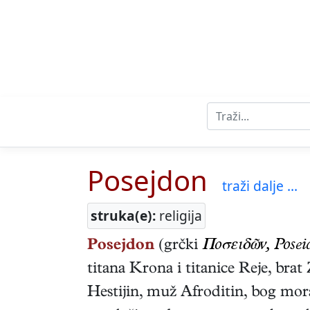
Posejdon
traži dalje ...
struka(e):
religija
Posejdon
(grčki
Пοσειδῶν, Posei
titana Krona i titanice Reje, bra
Hestijin, muž Afroditin, bog mora