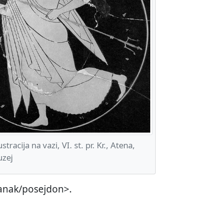
racija na vazi, VI. st. pr. Kr., Atena,
uzej
clanak/posejdon>.