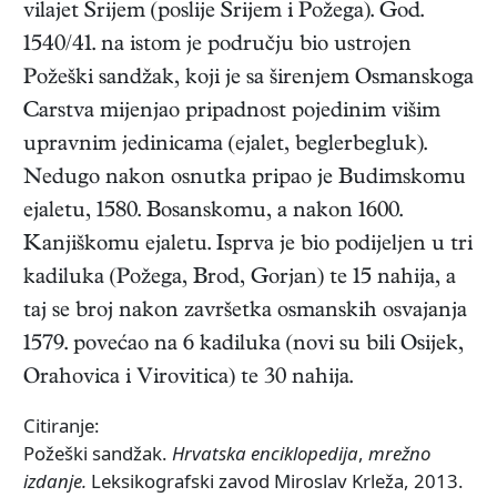
vilajet Srijem (poslije Srijem i Požega). God.
1540/41. na istom je području bio ustrojen
Požeški sandžak, koji je sa širenjem Osmanskoga
Carstva mijenjao pripadnost pojedinim višim
upravnim jedinicama (ejalet, beglerbegluk).
Nedugo nakon osnutka pripao je Budimskomu
ejaletu, 1580. Bosanskomu, a nakon 1600.
Kanjiškomu ejaletu. Isprva je bio podijeljen u tri
kadiluka (Požega, Brod, Gorjan) te 15 nahija, a
taj se broj nakon završetka osmanskih osvajanja
1579. povećao na 6 kadiluka (novi su bili Osijek,
Orahovica i Virovitica) te 30 nahija.
Citiranje:
Požeški sandžak.
Hrvatska enciklopedija
,
mrežno
izdanje.
Leksikografski zavod Miroslav Krleža, 2013.