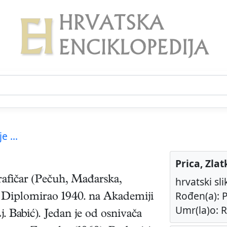
e ...
Prica, Zlat
rafičar
(
Pečuh, Mađarska
,
hrvatski sli
Rođen(a): P
. Diplomirao 1940. na Akademiji
Umr(la)o: Ri
. Babić). Jedan je od osnivača