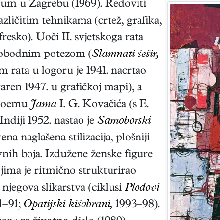
orum u Zagrebu (1969). Redoviti
ličitim tehnikama (crtež, grafika,
 fresko). Uoči II. svjetskoga rata
 slobodnim potezom (
Slamnati šešir,
m rata u logoru je 1941. nacrtao
aren 1947. u grafičkoj mapi), a
o poemu
Jama
I. G. Kovačića (s E.
diji 1952. nastao je
Samoborski
na naglašena stilizacija, plošniji
ivnih boja. Izdužene ženske figure
ojima je ritmično strukturirao
a njegova slikarstva (ciklusi
Plodovi
1–91;
Opatijski kišobrani,
1993–98).