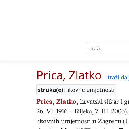
Prica, Zlatko
traži dalj
struka(e):
likovne umjetnosti
Prica, Zlatko,
hrvatski
slikar i g
26. VI. 1916
–
Rijeka
,
7. III. 2003
)
likovnih umjetnosti u Zagrebu (Lj