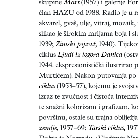
skupine
Mart
(1957) i galerije F
član HAZU od 1988. Radio je u raz
akvarel, gvaš, ulje, vitraj, mozaik,
slikao je širokim mrljama boja i
1939;
Zimski pejzaž,
1940). Tijeko
ciklus
Ljudi iz logora Danica
(ostv
1944. ekspresionistički ilustrira
Murtićem). Nakon putovanja po In
ciklus
(1953–57), kojemu je svojstve
izraz te zvučnost i čistoća intenz
te snažni kolorizam i grafizam, k
površinu, ostale su trajna obilježj
zemlje,
1957–69;
Tarski ciklus,
197