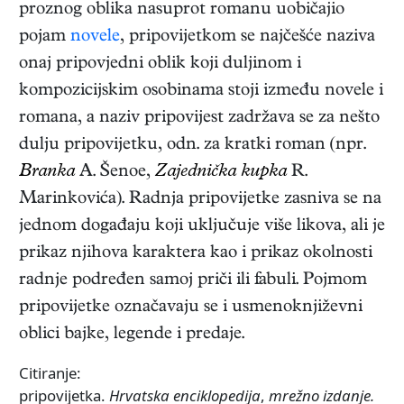
proznog oblika nasuprot romanu uobičajio
pojam
novele
, pripovijetkom se najčešće naziva
onaj pripovjedni oblik koji duljinom i
kompozicijskim osobinama stoji između novele i
romana, a naziv pripovijest zadržava se za nešto
dulju pripovijetku, odn. za kratki roman (npr.
Branka
A. Šenoe,
Zajednička kupka
R.
Marinkovića). Radnja pripovijetke zasniva se na
jednom događaju koji uključuje više likova, ali je
prikaz njihova karaktera kao i prikaz okolnosti
radnje podređen samoj priči ili fabuli. Pojmom
pripovijetke označavaju se i usmenoknjiževni
oblici bajke, legende i predaje.
Citiranje:
pripovijetka.
Hrvatska enciklopedija
,
mrežno izdanje.