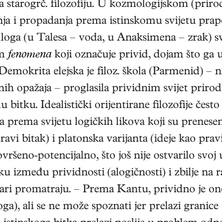
e za starogrč. filozofiju. U kozmologijskom (prir
ajanja i propadanja prema istinskomu svijetu pra
dloga (u Talesa – voda, u Anaksimena – zrak) s
am
fenomena
koji označuje privid, dojam što ga
Demokrita elejska je filoz. škola (Parmenid) – 
nih opažaja – proglasila prividnim svijet prirode
tku. Idealistički orijentirane filozofije često
nja prema svijetu logičkih likova koji su prenese
avi bitak) i platonska varijanta (ideje kao prav
ovršeno-potencijalno, što još nije ostvarilo svoj
ku između prividnosti (alogičnosti) i zbilje na ra
 stvari promatraju. – Prema Kantu, prividno je o
boga), ali se ne može spoznati jer prelazi granic