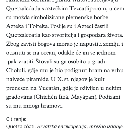
različitim obrtima i pismu. Mitovi sučeljavaju
Quetzalcóatla s aztečkim Tezcatlipocom, u čem
su možda simbolizirane plemenske borbe
Azteka i Tolteka. Poslije su i Azteci častili
Quetzalcóatla kao stvoritelja i gospodara života.
Zbog zavisti bogova morao je napustiti zemlju i
otisnuti se na ocean, odakle će im se jednom
ipak vratiti. Štovali su ga osobito u gradu
Choluli, gdje mu je bio podignut hram na vrhu
najveće piramide. U X. st. njegov je kult
prenesen na Yucatán, gdje je oživljen u nekim
gradovima (Chichén Itzá, Mayápan). Podizani
su mu mnogi hramovi.
Citiranje:
Quetzalcóatl.
Hrvatska enciklopedija
,
mrežno izdanje.