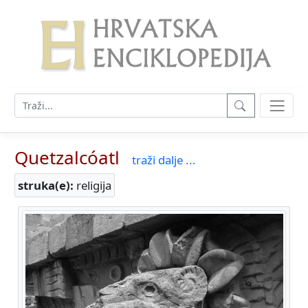
Quetzalcóatl
traži dalje ...
struka(e):
religija