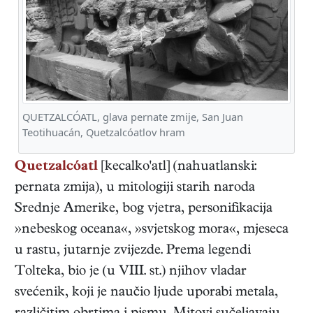
QUETZALCÓATL, glava pernate zmije, San Juan
Teotihuacán, Quetzalcóatlov hram
Quetzalcóatl
[kecalko'atl] (nahuatlanski:
pernata zmija), u mitologiji starih naroda
Srednje Amerike, bog vjetra, personifikacija
»nebeskog oceana«, »svjetskog mora«, mjeseca
u rastu, jutarnje zvijezde. Prema legendi
Tolteka, bio je (u VIII. st.) njihov vladar
svećenik, koji je naučio ljude uporabi metala,