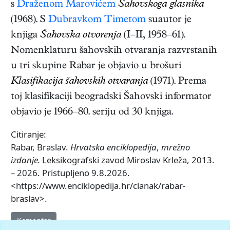
s
Draženom Marovićem
Šahovskoga glasnika
(1968). S
Dubravkom Timetom
suautor je
knjiga
Šahovska otvorenja
(I–II, 1958–61)
.
Nomenklaturu šahovskih otvaranja razvrstanih
u tri skupine Rabar je objavio u brošuri
Klasifikacija šahovskih otvaranja
(1971)
. Prema
toj klasifikaciji beogradski Šahovski informator
objavio je 1966–80. seriju od 30 knjiga.
Citiranje:
Rabar, Braslav.
Hrvatska enciklopedija
,
mrežno
izdanje.
Leksikografski zavod Miroslav Krleža, 2013.
– 2026. Pristupljeno 9.8.2026.
<https://www.enciklopedija.hr/clanak/rabar-
braslav>.
Komentar