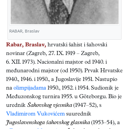
RABAR, Braslav
Rabar, Braslav,
hrvatski
šahist i šahovski
novinar
(
Zagreb
,
27. IX. 1919
–
Zagreb
,
6. XII. 1973
). Nacionalni majstor od 1940. i
međunarodni majstor (od 1950). Prvak Hrvatske
1940., 1946. i 1950., a Jugoslavije 1951. Nastupio
na
olimpijadama
1950., 1952. i 1954. Sudionik je
Međuzonskog turnira 1955. u Göteborgu. Bio je
urednik
Šahovskog vjesnika
(1947–52), s
Vladimirom Vukovićem
suurednik
Jugoslavenskoga šahovskog glasnika
(1953–54), a