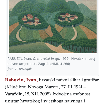
RABUZIN, Ivan,
Orehovečki bregi
, 1959., Hrvatski muzej
naivne umjetnosti, Zagreb (HMNU-266)
foto: D. Bavoljak
Rabuzin, Ivan,
hrvatski
naivni slikar i grafičar
(
Ključ kraj Novoga Marofa
,
27. III. 1921
–
Varaždin
,
18. XII. 2008
). Izdvojena osobnost
unutar hrvatskog i svjetskoga naivnoga i