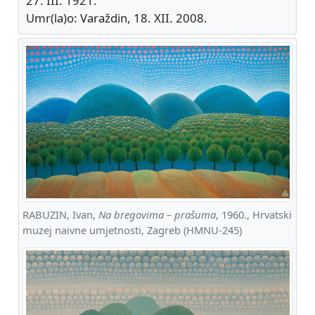
27. III. 1921.
Umr(la)o: Varaždin, 18. XII. 2008.
RABUZIN, Ivan,
Na bregovima – prašuma
, 1960., Hrvatski
muzej naivne umjetnosti, Zagreb (HMNU-245)