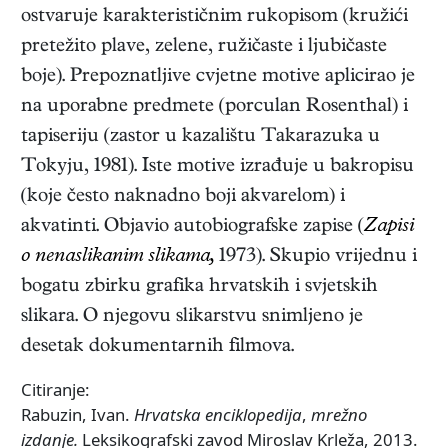
ostvaruje karakterističnim rukopisom (kružići
pretežito plave, zelene, ružičaste i ljubičaste
boje). Prepoznatljive cvjetne motive aplicirao je
na uporabne predmete (porculan Rosenthal) i
tapiseriju (zastor u kazalištu Takarazuka u
Tokyju, 1981). Iste motive izrađuje u bakropisu
(koje često naknadno boji akvarelom) i
akvatinti. Objavio autobiografske zapise (
Zapisi
o nenaslikanim slikama,
1973
). Skupio vrijednu i
bogatu zbirku grafika hrvatskih i svjetskih
slikara. O njegovu slikarstvu snimljeno je
desetak dokumentarnih filmova.
Citiranje:
Rabuzin, Ivan.
Hrvatska enciklopedija
,
mrežno
izdanje.
Leksikografski zavod Miroslav Krleža, 2013.