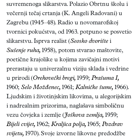
suvremenoga slikarstva. Polazio Obrtnu školu i
večernji tečaj crtanja (K. Angeli Radovani) u
Zagrebu (1945–48). Radio u novomarofskoj
tvornici pokućstva, od 1963. potpuno se posvetio
slikarstvu. Isprva realist (
Seosko dvorište
i
Sušenje ruha,
1958), potom stvarao maštovite,
poetične krajolike u kojima zavičajni motivi
prerastaju u univerzalnu viziju sklada i vedrine
u prirodi (
Orehovečki bregi,
1959;
Prašuma I,
1960;
Selo Možđenec,
1961;
Kalničke šume,
1966).
Ljudskim i životinjskim likovima, u alegorijskim
i nadrealnim prizorima, naglašava simboličnu
vezu čovjeka i zemlje (
Joškova zemlja,
1959;
Bijeli cvijet,
1962;
Kraljica polja,
1965;
Pozdrav
svijetu,
1970). Svoje izvorne likovne predodžbe