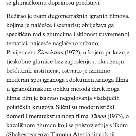
se glumačkomu doprinosu predstavi.
Režirao je osam dugometražnih igranih filmova,
kojima je najčešće i scenarist; obilježava ga
specifičan rad s glumcima i sklonost suvremenoj
tematici, najčešće naglašeno urbanoj.
Prvijencem
Živa istina
(1972), u kojem prikazuje
tjeskobne glumice bez zaposlenja u okruženju
bešćutnih institucija, ostvario je iznimno
moderan spoj igranoga i dokumentarnoga filma
u igranofilmskom obliku metodâ direktnoga
filma; film je izazvao negodovanja vladajućih
političkih krugova. Slični su modernistički
dometi i metatekstualnoga filma
Timon
(1973), o
kazališnom glumcu koji se poistovjećuje s likom
(Shakespeareova Timona Atenjanina) koji