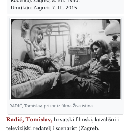
Rođen(a): Zagreb, 8. XII. 1940.
Umr(la)o: Zagreb, 7. III. 2015.
RADIĆ, Tomislav, prizor iz filma Živa istina
Radić, Tomislav,
hrvatski
filmski, kazališni i
televizijski redatelj i scenarist
(
Zagreb
,