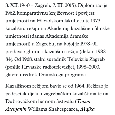
8. XII. 1940
–
Zagreb
,
7. III. 2015
). Diplomirao je
1962. komparativnu književnost i povijest
umjetnosti na Filozofskom fakultetu te 1973.
kazališnu režiju na Akademiji kazališne i filmske
umjetnosti (danas Akademija dramske
umjetnosti) u Zagrebu, na kojoj je 1978–91.
predavao glumu i kazališnu režiju (dekan 1982–
84). Od 1968. stalni suradnik Televizije Zagreb
(poslije Hrvatske radiotelevizije), 1998–2000.
glavni urednik Dramskoga programa.
Kazališnom režijom bavio se od 1964. Režirao je
pedesetak djela u zagrebačkim kazalištima te na
Dubrovačkom ljetnom festivalu (
Timon
Atenjanin
Williama Shakespearea,
Majka