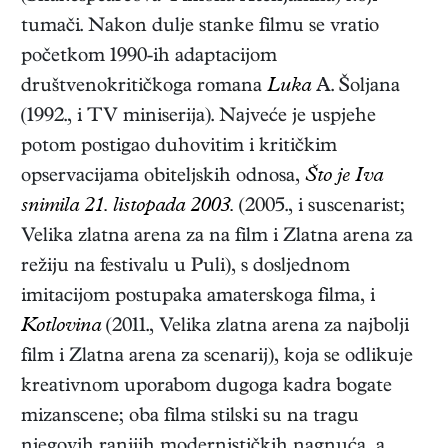
tumači. Nakon dulje stanke filmu se vratio
početkom 1990-ih adaptacijom
društvenokritičkoga romana
Luka
A. Šoljana
(1992., i TV miniserija). Najveće je uspjehe
potom postigao duhovitim i kritičkim
opservacijama obiteljskih odnosa,
Što je Iva
snimila 21. listopada 2003.
(2005., i suscenarist;
Velika zlatna arena za na film i Zlatna arena za
režiju na festivalu u Puli), s dosljednom
imitacijom postupaka amaterskoga filma, i
Kotlovina
(2011., Velika zlatna arena za najbolji
film i Zlatna arena za scenarij), koja se odlikuje
kreativnom uporabom dugoga kadra bogate
mizanscene; oba filma stilski su na tragu
njegovih ranijih modernističkih nagnuća, a