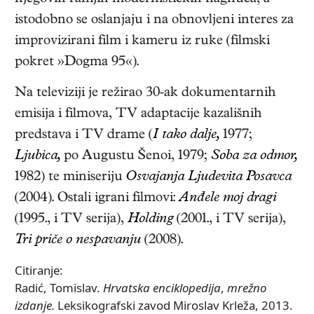
istodobno se oslanjaju i na obnovljeni interes za
improvizirani film i kameru iz ruke (filmski
pokret »Dogma 95«).
Na televiziji je režirao 30-ak dokumentarnih
emisija i filmova, TV adaptacije kazališnih
predstava i TV drame (
I tako dalje,
1977;
Ljubica,
po Augustu Šenoi, 1979;
Soba za odmor,
1982) te miniseriju
Osvajanja Ljudevita Posavca
(2004). Ostali igrani filmovi:
Anđele moj dragi
(1995., i TV serija),
Holding
(2001., i TV serija),
Tri priče o nespavanju
(2008).
Citiranje:
Radić, Tomislav.
Hrvatska enciklopedija
,
mrežno
izdanje.
Leksikografski zavod Miroslav Krleža, 2013.