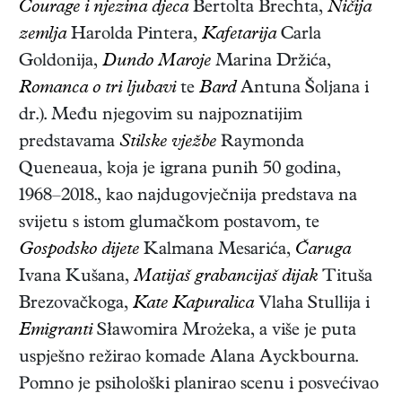
Courage i njezina djeca
Bertolta Brechta,
Ničija
zemlja
Harolda Pintera,
Kafetarija
Carla
Goldonija,
Dundo Maroje
Marina Držića,
Romanca o tri ljubavi
te
Bard
Antuna Šoljana i
dr.). Među njegovim su najpoznatijim
predstavama
Stilske vježbe
Raymonda
Queneaua, koja je igrana punih 50 godina,
1968–2018., kao najdugovječnija predstava na
svijetu s istom glumačkom postavom, te
Gospodsko dijete
Kalmana Mesarića,
Čaruga
Ivana Kušana,
Matijaš grabancijaš dijak
Tituša
Brezovačkoga,
Kate Kapuralica
Vlaha Stullija i
Emigranti
Sławomira Mrożeka, a više je puta
uspješno režirao komade Alana Ayckbourna.
Pomno je psihološki planirao scenu i posvećivao