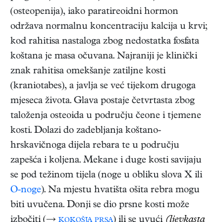
(osteopenija), iako paratireoidni hormon
održava normalnu koncentraciju kalcija u krvi;
kod rahitisa nastaloga zbog nedostatka fosfata
koštana je masa očuvana. Najraniji je klinički
znak rahitisa omekšanje zatiljne kosti
(kraniotabes), a javlja se već tijekom drugoga
mjeseca života. Glava postaje četvrtasta zbog
taloženja osteoida u području čeone i tjemene
kosti. Dolazi do zadebljanja koštano-
hrskavičnoga dijela rebara te u području
zapešća i koljena. Mekane i duge kosti savijaju
se pod težinom tijela (noge u obliku slova X ili
O-noge
). Na mjestu hvatišta ošita rebra mogu
biti uvučena. Donji se dio prsne kosti može
izbočiti (→
kokošja prsa
) ili se uvući
(ljevkasta