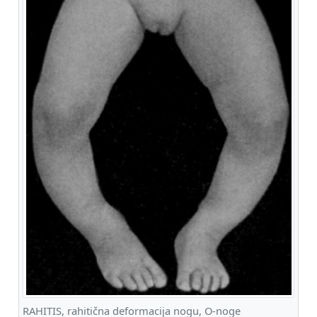
RAHITIS, rahitična deformacija nogu, O-noge