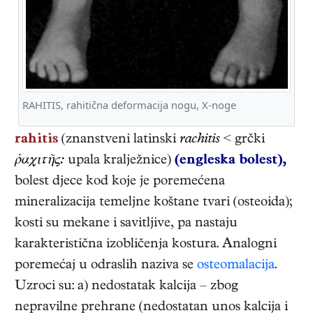
RAHITIS, rahitična deformacija nogu, X-noge
rahitis
(znanstveni latinski
rachitis
< grčki
ῥαχιτῆς:
upala kralježnice)
(engleska bolest),
bolest djece kod koje je poremećena
mineralizacija temeljne koštane tvari (osteoida);
kosti su mekane i savitljive, pa nastaju
karakteristična izobličenja kostura. Analogni
poremećaj u odraslih naziva se
osteomalacija
.
Uzroci su: a) nedostatak kalcija – zbog
nepravilne prehrane (nedostatan unos kalcija i