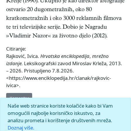
Krelje (1990). Ukupno je kao direktor fotografije
ostvario 20 dugometražnih, oko 80
kratkometražnih i oko 3000 reklamnih filmova
te tri televizijske serije. Dobio je Nagradu
»Vladimir Nazor« za životno djelo (2012).
Citiranje:
Rajković, Ivica.
Hrvatska enciklopedija
,
mrežno
izdanje.
Leksikografski zavod Miroslav Krleža, 2013.
– 2026. Pristupljeno 7.8.2026.
<https://www.enciklopedija.hr/clanak/rajkovic-
ivica>.
Komentar
Naše web stranice koriste kolačiće kako bi Vam
omogućili najbolje korisničko iskustvo, za
analizu prometa i korištenje društvenih mreža.
Doznaj više.