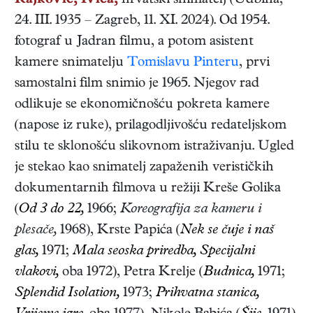
Rajković, Ivica,
hrvatski
snimatelj
(
Udbina
,
24. III. 1935
–
Zagreb
,
11. XI. 2024
). Od 1954.
fotograf u Jadran filmu, a potom asistent
kamere snimatelju
Tomislavu Pinteru
, prvi
samostalni film snimio je 1965. Njegov rad
odlikuje se ekonomičnošću pokreta kamere
(napose iz ruke), prilagodljivošću redateljskom
stilu te sklonošću slikovnom istraživanju. Ugled
je stekao kao snimatelj zapaženih verističkih
dokumentarnih filmova u režiji Kreše Golika
(
Od 3 do 22,
1966;
Koreografija za kameru i
plesače,
1968), Krste Papića (
Nek se čuje i naš
glas,
1971;
Mala seoska priredba, Specijalni
vlakovi,
oba 1972), Petra Krelje (
Budnica,
1971;
Splendid Isolation,
1973;
Prihvatna stanica,