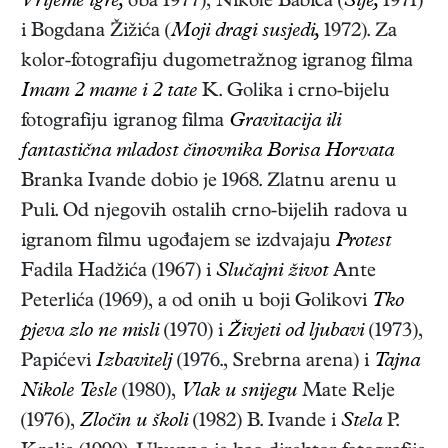
Vrijeme igre,
oba 1977), Nikole Babića (
Šije,
1971)
i Bogdana Žižića (
Moji dragi susjedi,
1972). Za
kolor-fotografiju dugometražnog igranog filma
Imam 2 mame i 2 tate
K. Golika i crno-bijelu
fotografiju igranog filma
Gravitacija ili
fantastična mladost činovnika Borisa Horvata
Branka Ivande dobio je 1968. Zlatnu arenu u
Puli. Od njegovih ostalih crno-bijelih radova u
igranom filmu ugođajem se izdvajaju
Protest
Fadila Hadžića (1967) i
Slučajni život
Ante
Peterlića (1969), a od onih u boji Golikovi
Tko
pjeva zlo ne misli
(1970) i
Živjeti od ljubavi
(1973),
Papićevi
Izbavitelj
(1976., Srebrna arena) i
Tajna
Nikole Tesle
(1980),
Vlak u snijegu
Mate Relje
(1976),
Zločin u školi
(1982) B. Ivande i
Stela
P.