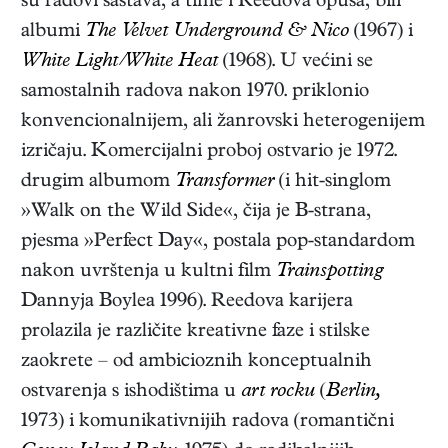
su radovi sastava, a time i Reedova opusa, bili
albumi
The Velvet Underground & Nico
(1967) i
White Light/White Heat
(1968). U većini se
samostalnih radova nakon 1970. priklonio
konvencionalnijem, ali žanrovski heterogenijem
izričaju. Komercijalni proboj ostvario je 1972.
drugim albumom
Transformer
(i hit-singlom
»Walk on the Wild Side«, čija je B-strana,
pjesma »Perfect Day«, postala pop
-
standardom
nakon uvrštenja u kultni film
Trainspotting
Dannyja Boylea 1996). Reedova karijera
prolazila je različite kreativne faze i stilske
zaokrete – od ambicioznih konceptualnih
ostvarenja s ishodištima u
art rocku
(
Berlin,
1973) i komunikativnijih radova (romantični