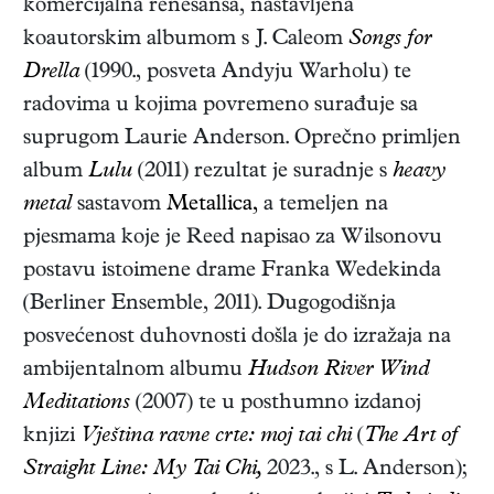
komercijalna renesansa, nastavljena
koautorskim albumom s J. Caleom
Songs for
Drella
(1990., posveta Andyju Warholu) te
radovima u kojima povremeno surađuje sa
suprugom Laurie Anderson. Oprečno primljen
album
Lulu
(2011) rezultat je suradnje s
heavy
metal
sastavom
Metallica,
a temeljen na
pjesmama koje je Reed napisao za Wilsonovu
postavu istoimene drame Franka Wedekinda
(Berliner Ensemble, 2011). Dugogodišnja
posvećenost duhovnosti došla je do izražaja na
ambijentalnom albumu
Hudson River Wind
Meditations
(2007) te u posthumno izdanoj
knjizi
Vještina ravne crte: moj tai chi
(
The Art of
Straight Line: My Tai Chi,
2023., s L. Anderson);