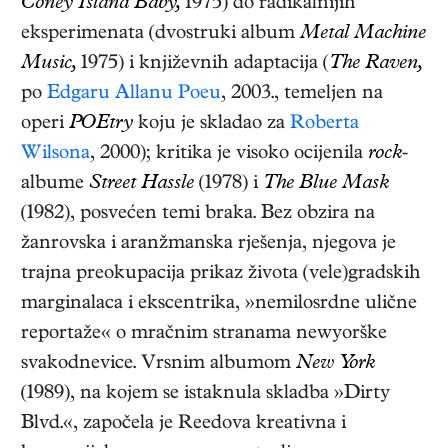
Coney Island Baby,
1975) do radikalnijih
eksperimenata (dvostruki album
Metal Machine
Music,
1975) i književnih adaptacija (
The Raven,
po
Edgaru Allanu Poeu
, 2003., temeljen na
operi
POEtry
koju je skladao za
Roberta
Wilsona
, 2000); kritika je visoko ocijenila
rock
-
albume
Street Hassle
(1978) i
The Blue Mask
(1982), posvećen temi braka. Bez obzira na
žanrovska i aranžmanska rješenja, njegova je
trajna preokupacija prikaz života (vele)gradskih
marginalaca i ekscentrika, »nemilosrdne ulične
reportaže« o mračnim stranama newyorške
svakodnevice. Vrsnim albumom
New York
(1989), na kojem se istaknula skladba »Dirty
Blvd.«, započela je Reedova kreativna i