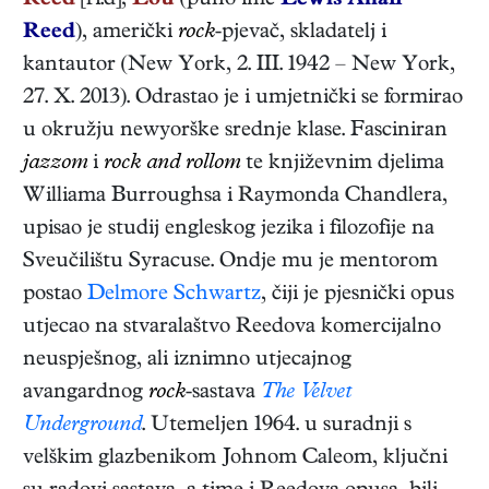
Reed
[ri:d],
Lou
(puno ime
Lewis Allan
Reed
),
američki
rock
-pjevač, skladatelj i
kantautor
(
New York
,
2. III. 1942
–
New York
,
27. X. 2013
). Odrastao je i umjetnički se formirao
u okružju newyorške srednje klase. Fasciniran
jazzom
i
rock and rollom
te književnim djelima
Williama Burroughsa i Raymonda Chandlera,
upisao je studij engleskog jezika i filozofije na
Sveučilištu Syracuse. Ondje mu je mentorom
postao
Delmore Schwartz
, čiji je pjesnički opus
utjecao na stvaralaštvo Reedova komercijalno
neuspješnog, ali iznimno utjecajnog
avangardnog
rock
-sastava
The Velvet
Underground
. Utemeljen 1964. u suradnji s
velškim glazbenikom Johnom Caleom, ključni