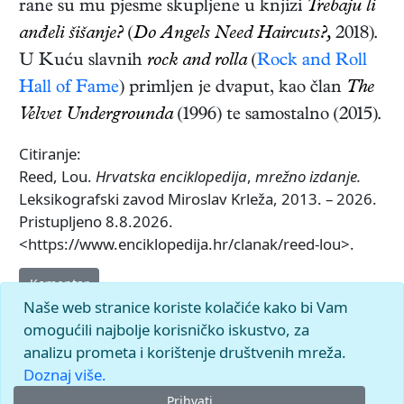
rane su mu pjesme skupljene u knjizi
Trebaju li
anđeli šišanje?
(
Do Angels Need Haircuts?,
2018).
U Kuću slavnih
rock and rolla
(
Rock and Roll
Hall of Fame
) primljen je dvaput, kao član
The
Velvet Undergrounda
(1996) te samostalno (2015).
Citiranje:
Reed, Lou.
Hrvatska enciklopedija
,
mrežno izdanje.
Leksikografski zavod Miroslav Krleža, 2013. – 2026.
Pristupljeno 8.8.2026.
<https://www.enciklopedija.hr/clanak/reed-lou>.
Komentar
Naše web stranice koriste kolačiće kako bi Vam
omogućili najbolje korisničko iskustvo, za
analizu prometa i korištenje društvenih mreža.
Doznaj više.
Prihvati