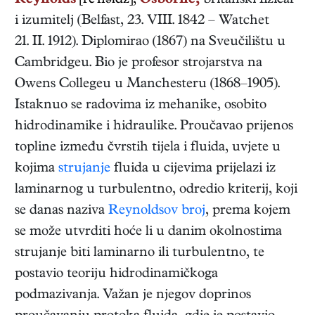
Reynolds
[re'nəldz],
Osborne,
britanski
fizičar
i izumitelj
(
Belfast
,
23. VIII. 1842
–
Watchet
21. II. 1912
). Diplomirao (1867) na Sveučilištu u
Cambridgeu. Bio je profesor strojarstva na
Owens Collegeu u Manchesteru (1868–1905).
Istaknuo se radovima iz mehanike, osobito
hidrodinamike i hidraulike. Proučavao prijenos
topline između čvrstih tijela i fluida, uvjete u
kojima
strujanje
fluida u cijevima prijelazi iz
laminarnog u turbulentno, odredio kriterij, koji
se danas naziva
Reynoldsov broj
, prema kojem
se može utvrditi hoće li u danim okolnostima
strujanje biti laminarno ili turbulentno, te
postavio teoriju hidrodinamičkoga
podmazivanja. Važan je njegov doprinos