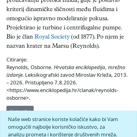
proučavanju protoka fluida, gdje je postavio
kriterij dinamičke sličnosti među fluidima i
omogućio ispravno modeliranje pokusa.
Projektirao je turbine i centrifugalne pumpe.
Bio je član
Royal Society
(od 1877). Po njem je
nazvan krater na Marsu (Reynolds).
Citiranje:
Reynolds, Osborne.
Hrvatska enciklopedija
,
mrežno
izdanje.
Leksikografski zavod Miroslav Krleža, 2013.
– 2026. Pristupljeno 7.8.2026.
<https://www.enciklopedija.hr/clanak/reynolds-
osborne>.
Komentar
Naše web stranice koriste kolačiće kako bi Vam
omogućili najbolje korisničko iskustvo, za
analizu prometa i korištenje društvenih mreža.