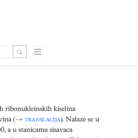
h ribonukleinskih kiselina
čevina (→
translacija
). Nalaze se u
0, a u stanicama sisavaca