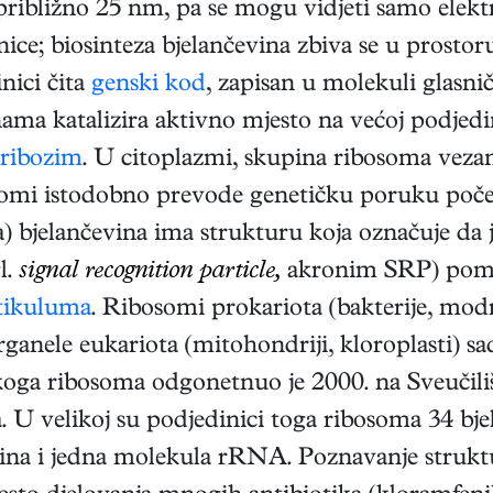
e približno 25 nm, pa se mogu vidjeti samo el
nice; biosinteza bjelančevina zbiva se u prostoru
nici čita
genski kod
, zapisan u molekuli gla
a katalizira aktivno mjesto na većoj podjedini
ribozim
. U citoplazmi, skupina ribosoma ve
somi istodobno prevode genetičku poruku počev
jelančevina ima strukturu koja označuje da ju 
l.
signal recognition particle,
akronim SRP) poma
tikuluma
. Ribosomi prokariota (bakterije, modr
ganele eukariota (mitohondriji, kloroplasti) s
skoga ribosoma odgonetnuo je 2000. na Sveučil
 U velikoj su podjedinici toga ribosoma 34 bj
evina i jedna molekula rRNA. Poznavanje strukt