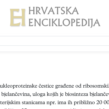
nukleoproteinske čestice građene od ribosomski
bjelančevina, uloga kojih je biosinteza bjelan
erijskim stanicama npr. ima ih približno 20 00