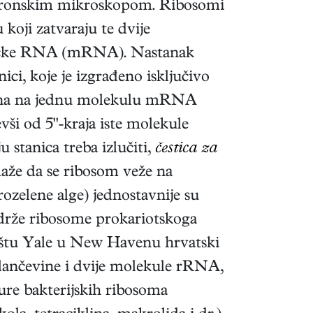
ektronskim mikroskopom. Ribosomi
 koji zatvaraju te dvije
sničke RNA (mRNA). Nastanak
ci, koje je izgrađeno isključivo
zana na jednu molekulu mRNA
ši od 5"-kraja iste molekule
stanica treba izlučiti,
čestica za
že da se ribosom veže na
ozelene alge) jednostavnije su
adrže ribosome prokariotskoga
ištu Yale u New Havenu hrvatski
elančevine i dvije molekule rRNA,
ure bakterijskih ribosoma