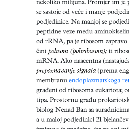
nekoliko milijuna. Promjer im j
se sastoje od veće i manje podjedi
podjedinice. Na manjoj se podjedi
peptidne veze među aminokiselinam
od rRNA, pa je ribosom zapravo
čini
polisom (poliribosom);
ti ribo
mRNA. Ako nascentna (nastajuća) b
prepoznavanje signala
(prema eng
membranu
endoplazmatskoga re
građeni od ribosoma eukariota; or
tipa. Prostornu građu prokariot
biolog Nenad Ban sa suradnicima.
a u maloj podjedinici 21 bjelanč