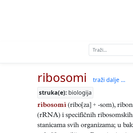
ribosomi
traži dalje ...
struka(e):
biologija
ribosomi
(ribo[za] + -som), ribo
(rRNA) i specifičnih ribosomskih 
stanicama svih organizama; u bakt