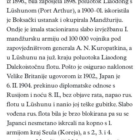
iz 1896., bila zaposjela 1898. poluotok Liaodong s
Lüshunom (Port Arthur), a 1900–01. iskoristila
je Boksački ustanak i okupirala Mandžuriju.
Ondje je imala stacioniranu slabo izvježbanu I.
mandžursku armiju od 100 000 vojnika pod
zapovjedništvom generala A. N. Kuropatkina, a
u Lüshunu na juž. kraju poluotoka Liaodong
Dalekoistočnu flotu. Pošto je osigurao naklonost
Velike Britanije ugovorom iz 1902., Japan je
6. II. 1904. prekinuo diplomatske odnose s
Rusijom i noću 8. II., bez objave rata, napao rus.
flotu u Lüshunu i nanio joj teške gubitke. Slabo
vođena rus. flota bila je brzo blokirana pa su se
Japanci nesmetano iskrcali na kopno s 1.
armijom kraj Seula (Koreja), a s 2., 3. i 4.