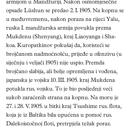
armijom u Mandžuriji. Nakon osmomjesečne
opsade Lüshun se predao 2. I. 1905. Na kopnu se
u međuvremenu, nakon poraza na rijeci Yalu,
ruska I. mandžurska armija povukla prema
Mukdenu (Shenyang), kraj Liaoyanga i Sha-
koa. Kuropatkinov pokušaj da, koristeći se
brojčanom nadmoćnošću, prijeđe u ofenzivu (u
siječnju i veljači 1905) nije uspio. Premda
brojčano slabija, ali bolje opremljena i vođena,
japanska je vojska 10. III. 1905. kraj Mukdena
potukla rus. vojsku. To je bio posljednji veći
sukob zaraćenih strana na kopnu. Na moru je
27. i 28. V. 1905. u bitki kraj Tsushime rus. flota,
koja je iz Baltika bila upućena u pomoć rus.
Dalekoistočnoj floti, pretrpjela težak poraz.