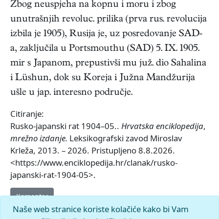
Zbog neuspjeha na kopnu i moru i zbog
unutrašnjih revoluc. prilika (prva rus. revolucija
izbila je 1905), Rusija je, uz posredovanje SAD-
a, zaključila u Portsmouthu (SAD) 5. IX. 1905.
mir s Japanom, prepustivši mu juž. dio Sahalina
i Lüshun, dok su Koreja i Južna Mandžurija
ušle u jap. interesno područje.
Citiranje:
Rusko-japanski rat 1904–05..
Hrvatska enciklopedija
,
mrežno izdanje.
Leksikografski zavod Miroslav
Krleža, 2013. – 2026. Pristupljeno 8.8.2026.
<https://www.enciklopedija.hr/clanak/rusko-
japanski-rat-1904-05>.
Komentar
Naše web stranice koriste kolačiće kako bi Vam