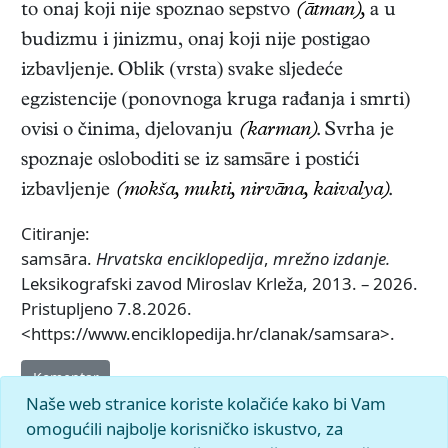
to onaj koji nije spoznao sepstvo
(ātman),
a u
budizmu i jinizmu, onaj koji nije postigao
izbavljenje. Oblik (vrsta) svake sljedeće
egzistencije (ponovnoga kruga rađanja i smrti)
ovisi o činima, djelovanju
(karman)
. Svrha je
spoznaje osloboditi se iz samsāre i postići
izbavljenje
(mokša,
mukti,
nirvāna, kaivalya)
.
Citiranje:
samsāra.
Hrvatska enciklopedija
,
mrežno izdanje.
Leksikografski zavod Miroslav Krleža, 2013. – 2026.
Pristupljeno 7.8.2026.
<https://www.enciklopedija.hr/clanak/samsara>.
Komentar
Naše web stranice koriste kolačiće kako bi Vam
omogućili najbolje korisničko iskustvo, za