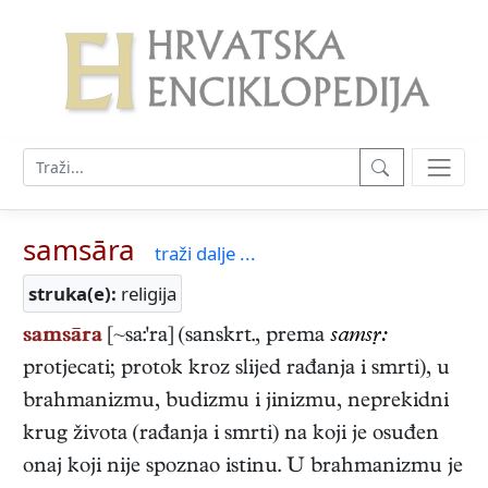
samsāra
traži dalje ...
struka(e):
religija
samsāra
[~sa:'ra] (sanskrt., prema
samsṛ:
protjecati; protok kroz slijed rađanja i smrti), u
brahmanizmu, budizmu i jinizmu, neprekidni
krug života (rađanja i smrti) na koji je osuđen
onaj koji nije spoznao istinu. U brahmanizmu je