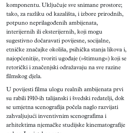
komponentu. Uključuje sve snimane prostore;
tako, za razliku od kazališta, i izbore prirodnih,
potpuno neprilagođenih ambijenata,
interijernih ili eksterijernih, koji mogu
sugestivno dočaravati povijesne, socijalne,
etničke značajke okoliša, psihička stanja likova i,
najopćenitije, tvoriti ugođaje (»štimung«) koji se
retorički i značenjski odražavaju na sve razine
filmskog djela.
U povijesti filma ulogu realnih ambijenata prvi
su rabili 1910-ih talijanski i švedski redatelji, dok
se umjetna scenografija počela naglo razvijati
zahvaljujući inventivnim scenografima i
arhitektima njemačke studijske kinematografije