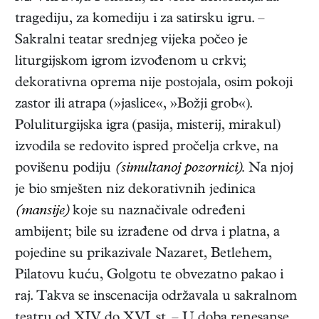
tragediju, za komediju i za satirsku igru. –
Sakralni teatar srednjeg vijeka počeo je
liturgijskom igrom izvođenom u crkvi;
dekorativna oprema nije postojala, osim pokoji
zastor ili atrapa (»jaslice«, »Božji grob«).
Poluliturgijska igra (pasija, misterij, mirakul)
izvodila se redovito ispred pročelja crkve, na
povišenu podiju
(simultanoj pozornici).
Na njoj
je bio smješten niz dekorativnih jedinica
(mansije)
koje su naznačivale određeni
ambijent; bile su izrađene od drva i platna, a
pojedine su prikazivale Nazaret, Betlehem,
Pilatovu kuću, Golgotu te obvezatno pakao i
raj. Takva se inscenacija održavala u sakralnom
teatru od XIV. do XVI. st. – U doba renesanse