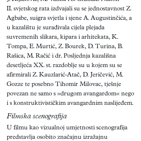
II. svjetskog rata izdvajali su se jednostavnost Z.
Agbabe, suigra svjetla i sjene A. Augustinčića, a
u kazalištu je surađivala cijela plejada
suvremenih slikara, kipara i arhitekata, K.
Tompa, E. Murtić, Z. Bourek, D. Turina, B.
Rašica, M. Račić i dr. Posljednja kazališna
desetljeća XX. st. razdoblje su u kojem su se
afirmirali Z. Kauzlarić-Atač, D. Jeričević, M.
Gozze te posebno Tihomir Milovac, tješnje
povezan ne samo s »drugom avangardom« nego
i s konstruktivističkim avangardnim naslijeđem.
Filmska scenografija
U filmu kao vizualnoj umjetnosti scenografija
predstavlja osobito značajnu izražajnu