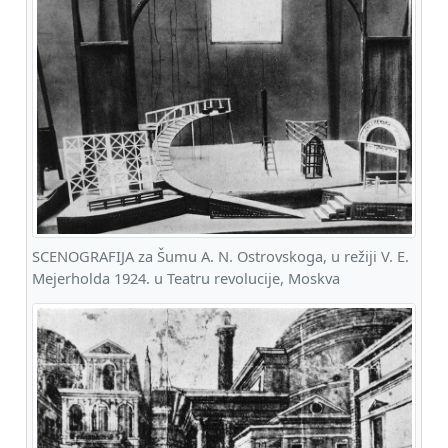
SCENOGRAFIJA za Šumu A. N. Ostrovskoga, u režiji V. E.
Mejerholda 1924. u Teatru revolucije, Moskva