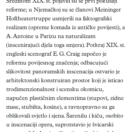
Sredinom XIX. st. pojavili su se prvi pokušaji
reforme; u Njemačkoj su se članovi Meininger
Hoftheatertruppe usmjerili na faktografski
realizam (opreme komada iz antičke povijesti), a
A. Antoine u Parizu na naturalizam
(inscenirajući djela toga smjera). Potkraj XIX. st.
engleski scenograf E. G. Craig započeo je
reformu povijesnog značenja; odbacujući
slikovitost panoramskih inscenacija ostvario je
arhitektonski konstruiran prostor koji je isticao
trodimenzionalnost i scensku okomicu,
napučen plastičnim elementima (stupovi, zidne
mase, stubišta, kosine), a ravnopravno su ga
oblikovali svjetlo i sjena. Šarenilu i kiču, osobito
u inscenaciji opera, suprotstavio je švicarski