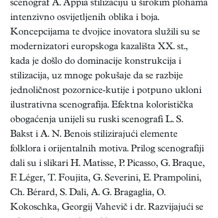
scenograf A. Appia stilizaciju u širokim plohama
intenzivno osvijetljenih oblika i boja.
Koncepcijama te dvojice inovatora služili su se
modernizatori europskoga kazališta XX. st.,
kada je došlo do dominacije konstrukcija i
stilizacija, uz mnoge pokušaje da se razbije
jednoličnost pozornice-kutije i potpuno ukloni
ilustrativna scenografija. Efektna koloristička
obogaćenja unijeli su ruski scenografi L. S.
Bakst i A. N. Benois stilizirajući elemente
folklora i orijentalnih motiva. Prilog scenografiji
dali su i slikari H. Matisse, P. Picasso, G. Braque,
F. Léger, T. Foujita, G. Severini, E. Prampolini,
Ch. Bérard, S. Dali, A. G. Bragaglia, O.
Kokoschka, Georgij Vahevič i dr. Razvijajući se