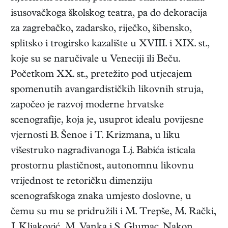
isusovačkoga školskog teatra, pa do dekoracija
za zagrebačko, zadarsko, riječko, šibensko,
splitsko i trogirsko kazalište u XVIII. i XIX. st.,
koje su se naručivale u Veneciji ili Beču.
Početkom XX. st., pretežito pod utjecajem
spomenutih avangardističkih likovnih struja,
započeo je razvoj moderne hrvatske
scenografije, koja je, usuprot idealu povijesne
vjernosti B. Šenoe i T. Krizmana, u liku
višestruko nagrađivanoga Lj. Babića isticala
prostornu plastičnost, autonomnu likovnu
vrijednost te retoričku dimenziju
scenografskoga znaka umjesto doslovne, u
čemu su mu se pridružili i M. Trepše, M. Rački,
J. Kljaković, M. Vanka i S. Glumac. Nakon