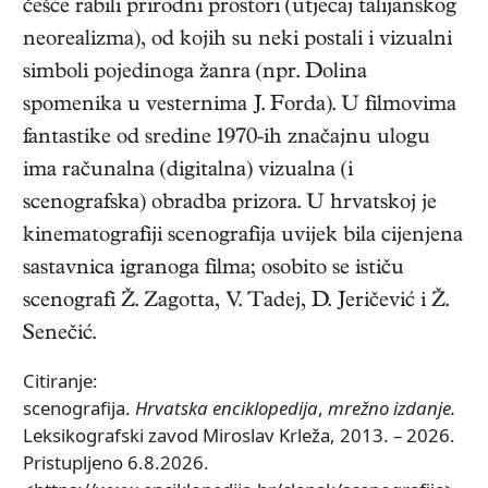
češće rabili prirodni prostori (utjecaj talijanskog
neorealizma), od kojih su neki postali i vizualni
simboli pojedinoga žanra (npr. Dolina
spomenika u vesternima J. Forda). U filmovima
fantastike od sredine 1970-ih značajnu ulogu
ima računalna (digitalna) vizualna (i
scenografska) obradba prizora. U hrvatskoj je
kinematografiji scenografija uvijek bila cijenjena
sastavnica igranoga filma; osobito se ističu
scenografi Ž. Zagotta, V. Tadej, D. Jeričević i Ž.
Senečić.
Citiranje:
scenografija.
Hrvatska enciklopedija
,
mrežno izdanje.
Leksikografski zavod Miroslav Krleža, 2013. – 2026.
Pristupljeno 6.8.2026.