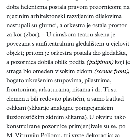
doba helenizma postala pravom pozornicom; na
njezinim arhitektonski razvijenim dijelovima
nastupali su glumci, a orkestra je ostala prostor
za kor (zbor). – U rimskom teatru skena je
povezana s amfiteatralnim gledalištem u cjelovit
objekt; pritom je orkestra postala dio gledališta,
a pozornica dobila oblik podija
(pulpitum)
koji je
straga bio omeđen visokim zidom
(scenae frons),
bogato ukrašenim stupovima, pilastrima,
frontonima, arkaturama, nišama i dr. Ti su
elementi bili redovito plastični, a samo katkad
oslikani (slikarije analogne pompejanskim
iluzionističkim zidnim slikama). U okviru tako
konstruirane pozornice primjenjivale su se, po
M. Vitruviju Polionu, tri vrste dekoracija: za