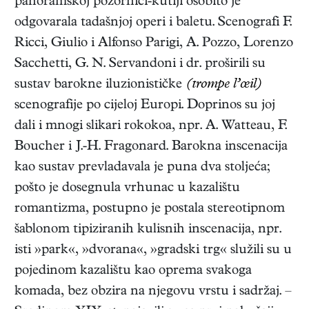
panoramskoj pozornici-kutiji osobito je
odgovarala tadašnjoj operi i baletu. Scenografi F.
Ricci, Giulio i Alfonso Parigi, A. Pozzo, Lorenzo
Sacchetti, G. N. Servandoni i dr. proširili su
sustav barokne iluzionističke
(trompe l’œil)
scenografije po cijeloj Europi. Doprinos su joj
dali i mnogi slikari rokokoa, npr. A. Watteau, F.
Boucher i J.-H. Fragonard. Barokna inscenacija
kao sustav prevladavala je puna dva stoljeća;
pošto je dosegnula vrhunac u kazalištu
romantizma, postupno je postala stereotipnom
šablonom tipiziranih kulisnih inscenacija, npr.
isti »park«, »dvorana«, »gradski trg« služili su u
pojedinom kazalištu kao oprema svakoga
komada, bez obzira na njegovu vrstu i sadržaj. –