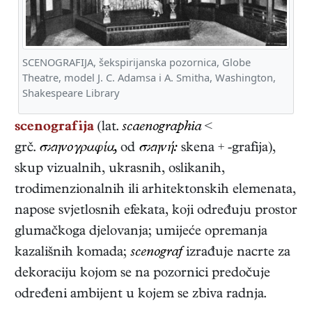
SCENOGRAFIJA, šekspirijanska pozornica, Globe
Theatre, model J. C. Adamsa i A. Smitha, Washington,
Shakespeare Library
scenografija
(lat.
scaenographia
<
grč.
σϰηνογραφία,
od
σϰηνή:
skena + -grafija),
skup vizualnih, ukrasnih, oslikanih,
trodimenzionalnih ili arhitektonskih elemenata,
napose svjetlosnih efekata, koji određuju prostor
glumačkoga djelovanja; umijeće opremanja
kazališnih komada;
scenograf
izrađuje nacrte za
dekoraciju kojom se na pozornici predočuje
određeni ambijent u kojem se zbiva radnja.