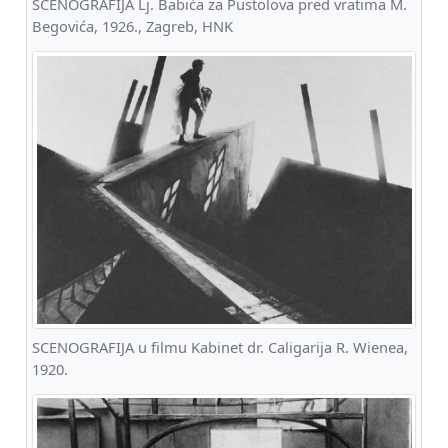
SCENOGRAFIJA Lj. Babića za Pustolova pred vratima M.
Begovića, 1926., Zagreb, HNK
SCENOGRAFIJA u filmu Kabinet dr. Caligarija R. Wienea,
1920.