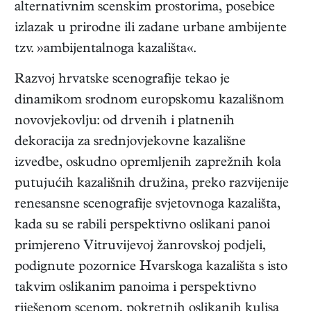
alternativnim scenskim prostorima, posebice
izlazak u prirodne ili zadane urbane ambijente
tzv. »ambijentalnoga kazališta«.
Razvoj hrvatske scenografije tekao je
dinamikom srodnom europskomu kazališnom
novovjekovlju: od drvenih i platnenih
dekoracija za srednjovjekovne kazališne
izvedbe, oskudno opremljenih zaprežnih kola
putujućih kazališnih družina, preko razvijenije
renesansne scenografije svjetovnoga kazališta,
kada su se rabili perspektivno oslikani panoi
primjereno Vitruvijevoj žanrovskoj podjeli,
podignute pozornice Hvarskoga kazališta s isto
takvim oslikanim panoima i perspektivno
riješenom scenom, pokretnih oslikanih kulisa