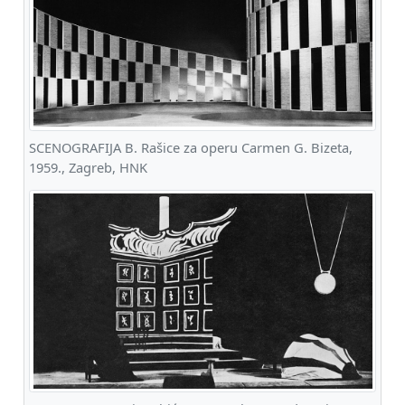
SCENOGRAFIJA B. Rašice za operu Carmen G. Bizeta,
1959., Zagreb, HNK