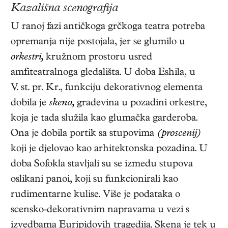
Kazališna scenografija
U ranoj fazi antičkoga grčkoga teatra potreba
opremanja nije postojala, jer se glumilo u
orkestri,
kružnom prostoru usred
amfiteatralnoga gledališta. U doba Eshila, u
V. st. pr. Kr., funkciju dekorativnog elementa
dobila je
skena,
građevina u pozadini orkestre,
koja je tada služila kao glumačka garderoba.
Ona je dobila portik sa stupovima
(proscenij)
koji je djelovao kao arhitektonska pozadina. U
doba Sofokla stavljali su se između stupova
oslikani panoi, koji su funkcionirali kao
rudimentarne kulise. Više je podataka o
scensko-dekorativnim napravama u vezi s
izvedbama Euripidovih tragedija. Skena je tek u