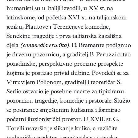
humanisti su u Italiji izvodili, u XV. st. na
latinskome, od početka XVI. st. na talijanskom
jeziku, Plautove i Terencijeve komedije,
Senekine tragedije i prva talijanska kazališna
djela
(commedia erudita).
D. Bramante podignuo
je drvenu pozornicu, a graditelj B. Peruzzi crtao
pozadinske, perspektivno precizne prospekte
kojima je postizao privid dubine. Povodeći se za
Vitruvijem Polionom, graditelj i teoretičar S.
Serlio ostvario je posebne nacrte za tipiziranu
pozornicu tragedije, komedije i pastorale. Služio
se postrance smještenim kulisama i formirao
početni iluzionistički prostor. U XVII. st. G.
Torelli usavršio je slikanje kulisa, a različita