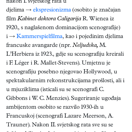
nakon I. svjetskog rata u
djelima →
ekspresionizma
(osobito je značajan
film
Kabinet doktora Caligarija
R. Wienea iz
1920., s naglašenom dominacijom scenografije)
i →
Kammerspielfilma
, kao i pojedinim djelima
francuske avangarde (npr.
Neljudska,
M.
L’Herbiera iz 1923., gdje su scenografiju kreirali
i F. Léger i R. Mallet-Stevens). Umjetnu je
scenografiju posebno njegovao Hollywood, u
spektakularnim rekonstrukcijama prošlosti, ali i
u mjuziklima (isticali su se scenografi C.
Gibbons i W. C. Menzies). Sugeriranje ugođaja
ambijentom osobito se razvilo 1930-ih u
Francuskoj (scenografi Lazare Meerson, A.
Trauner). Nakon II. svjetskog rata sve su se