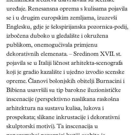
mehanička sredstva usavršavala su scenske
uređaje. Renesansna oprema s kulisama pojavila
se i u drugim europskim zemljama, izuzevši
Englesku, gdje je šekspirijanska pozornica-podij,
izbočena duboko u gledalište i okružena
publikom, onemogućivala primjenu
dekorativnih elemenata. – Sredinom XVII. st.
pojavila se u Italiji ličnost arhitekta-scenografa
koji je gradio kazalište i ujedno izvodio scenske
opreme. Članovi bolonjskih obitelji Burnacini i
Bibiena usavršili su tip barokne iluzionističke
inscenacije (perspektivno naslikana raskošna
arhitektura na sustavu kulisa, lukova i
prospekata; slikane inkrustacije i dekorativni
skulptorski motivi). Ta inscenacija u