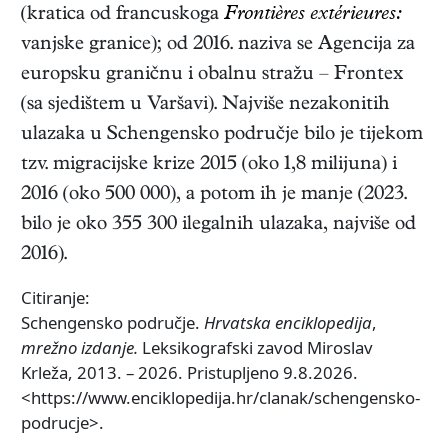
(kratica od francuskoga
Frontières extérieures:
vanjske granice); od 2016. naziva se Agencija za
europsku graničnu i obalnu stražu – Frontex
(sa sjedištem u Varšavi). Najviše nezakonitih
ulazaka u Schengensko područje bilo je tijekom
tzv. migracijske krize 2015 (oko 1,8 milijuna) i
2016 (oko 500 000), a potom ih je manje (2023.
bilo je oko 355 300 ilegalnih ulazaka, najviše od
2016).
Citiranje:
Schengensko područje.
Hrvatska enciklopedija
,
mrežno izdanje.
Leksikografski zavod Miroslav
Krleža, 2013. – 2026. Pristupljeno 9.8.2026.
<https://www.enciklopedija.hr/clanak/schengensko-
podrucje>.