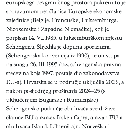
europskoga bezgraničnog prostora pokrenuto je
sporazumom pet članica Europske ekonomske
zajednice (Belgije, Francuske, Luksemburga,
Nizozemske i Zapadne Njemačke), koji je
potpisan 14. VI. 1985. u luksemburškom mjestu
Schengenu. Slijedila je dopuna sporazuma
(Schengenska konvencija iz 1990), te on stupa
na snagu 26. III. 1995 (tzv. schengenska pravna
stečevina koja 1997. postaje dio zakonodavstva
EU-a). Hrvatska se u područje uključila 2023., a
nakon posljednjeg proširenja 2024–25 (s
uključenjem Bugarske i Rumunjske)
Schengensko područje obuhvaća sve države
članice EU-a izuzev Irske i Cipra, a izvan EU-a
obuhvaća Island, Lihtenštajn, Norvešku i