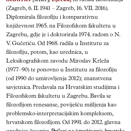
Schiffler
[ši'fler],
Ljerka,
hrvatska
filozofkinja
(
Zagreb
,
6. II. 1941
–
Zagreb
,
16. VII. 2016
).
Diplomirala filozofiju i komparativnu
književnost 1965. na Filozofskom fakultetu u
Zagrebu, gdje je i doktorirala 1974. radom o N.
V. Gučetiću. Od 1968. radila u Institutu za
filozofiju, potom, kao urednica, u
Leksikografskom zavodu Miroslav Krleža
(1977–90) te ponovno u Institutu za filozofiju
(od 1990 do umirovljenja 2012); znanstvena
savjetnica. Predavala na Hrvatskim studijima i
Filozofskom fakultetu u Zagrebu. Bavila se
filozofijom renesanse, poviješću mišljenja kao
problemsko-interpretacijskim kompleksom,
hrvatskom filozofijom. Od 1991. do 2012. glavna