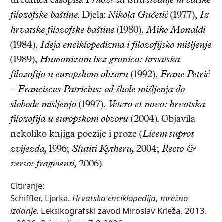
urednica časopisa
Prilozi za istraživanje hrvatske
filozofske baštine
. Djela:
Nikola Gučetić
(1977),
Iz
hrvatske filozofske baštine
(1980),
Miho Monaldi
(1984),
Ideja enciklopedizma i filozofijsko mišljenje
(1989),
Humanizam bez granica: hrvatska
filozofija u europskom obzoru
(1992),
Frane Petrić
– Franciscus Patricius: od škole mišljenja do
slobode mišljenja
(1997),
Vetera et nova: hrvatska
filozofija u europskom obzoru
(2004)
. Objavila
nekoliko knjiga poezije i proze (
Licem suprot
zvijezda,
1996;
Slutiti Kytheru,
2004;
Recto &
verso: fragmenti,
2006
).
Citiranje:
Schiffler, Ljerka.
Hrvatska enciklopedija
,
mrežno
izdanje.
Leksikografski zavod Miroslav Krleža, 2013.