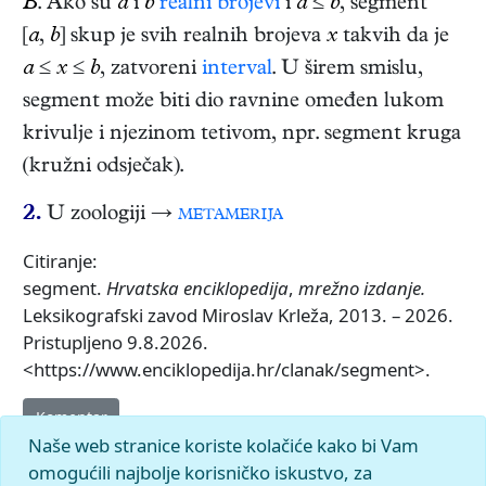
B
. Ako su
a
i
b
realni brojevi
i
a
≤
b
, segment
[
a
,
b
] skup je svih realnih brojeva
x
takvih da je
a
≤
x
≤
b
, zatvoreni
interval
. U širem smislu,
segment može biti dio ravnine omeđen lukom
krivulje i njezinom tetivom, npr. segment kruga
(kružni odsječak).
2.
U zoologiji →
metamerija
Citiranje:
segment.
Hrvatska enciklopedija
,
mrežno izdanje.
Leksikografski zavod Miroslav Krleža, 2013. – 2026.
Pristupljeno 9.8.2026.
<https://www.enciklopedija.hr/clanak/segment>.
Komentar
Naše web stranice koriste kolačiće kako bi Vam
omogućili najbolje korisničko iskustvo, za