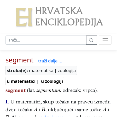
segment
traži dalje ...
struka(e):
matematika | zoologija
u matematici
|
u zoologiji
segment
(lat.
segmentum:
odrezak; vrpca).
1.
U matematici, skup točaka na pravcu između
dviju točaka
A
i
B
, uključujući i same točke
A
i