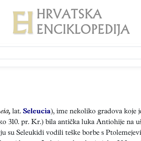
eia,
lat.
Seleucia
), ime nekoliko gradova koje j
oko 310. pr. Kr.) bila antička luka Antiohije na
u su Seleukidi vodili teške borbe s Ptolemejev