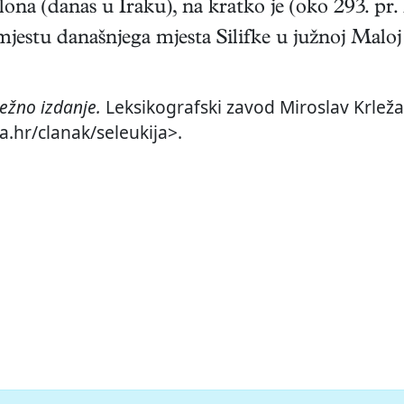
lona (danas u Iraku), na kratko je (oko 293. pr. 
 mjestu današnjega mjesta Silifke u južnoj Maloj 
ežno izdanje.
Leksikografski zavod Miroslav Krleža,
a.hr/clanak/seleukija>.