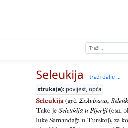
Seleukija
traži dalje ...
struka(e):
povijest, opća
Seleukija
(grč.
Σελεύϰεια,
Seleúk
Tako je
Seleukija u Pijeriji
(osn. 
luke Samandağı u Turskoj), za koj