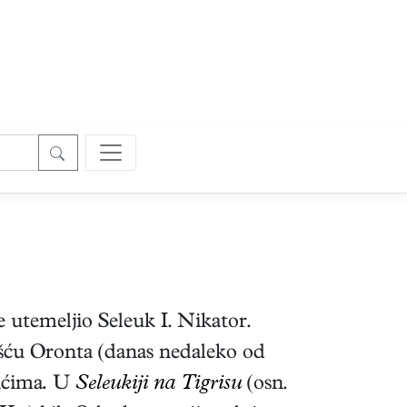
e utemeljio Seleuk I. Nikator.
 ušću Oronta (danas nedaleko od
ićima
.
U
Seleukiji na Tigrisu
(osn.