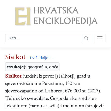
Sialkot
traži dalje ...
struka(e):
geografija, opća
Sialkot
(urdski izgovor [si·a'lkoṭ]), grad u
sjeveroistočnome Pakistanu, 130 km
sjeverozapadno od Lahorea; 676 000 st. (2017).
Tehničko sveučilište. Gospodarsko središte s
tekstilnom (pamuk i svila) i metalnom (strojevi i