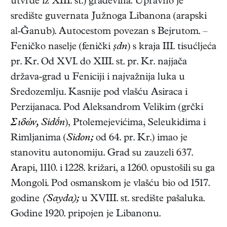
utvrde iz XIII. st.) građevina. Upravno je
središte guvernata Južnoga Libanona (arapski
al-Ǧanub). Autocestom povezan s Bejrutom. –
Feničko naselje (fenički
ṣdn
) s kraja III. tisućljeća
pr. Kr. Od XVI. do XIII. st. pr. Kr. najjača
država-grad u Feniciji i najvažnija luka u
Sredozemlju. Kasnije pod vlašću Asiraca i
Perzijanaca. Pod Aleksandrom Velikim (grčki
Σιδών, Sidṓn
), Ptolemejevićima, Seleukidima i
Rimljanima (
Sidon;
od 64. pr. Kr.) imao je
stanovitu autonomiju. Grad su zauzeli 637.
Arapi, 1110. i 1228. križari, a 1260. opustošili su ga
Mongoli. Pod osmanskom je vlašću bio od 1517.
godine
(Sayda);
u XVIII. st. središte pašaluka.
Godine 1920. pripojen je Libanonu.