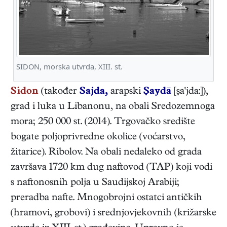
SIDON, morska utvrda, XIII. st.
Sidon
(također
Sajda,
arapski
Ṣaydā
[ṣa'jda:]),
grad i luka u Libanonu, na obali Sredozemnoga
mora; 250 000 st. (2014). Trgovačko središte
bogate poljoprivredne okolice (voćarstvo,
žitarice). Ribolov. Na obali nedaleko od grada
završava 1720 km dug naftovod (TAP) koji vodi
s naftonosnih polja u Saudijskoj Arabiji;
preradba nafte. Mnogobrojni ostatci antičkih
(hramovi, grobovi) i srednjovjekovnih (križarske