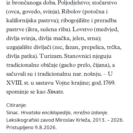
iz brončanoga doba. Poljodjelstvo; stočarstvo
(ovca, govedo, svinja). Ribolov (potočna i
kalifornijska pastrva); ribogojilište i preradba
pastrve (ikra, sušena riba). Lovstvo (medvjed,
divlja svinja, divlja mačka, jelen, srna);
uzgajalište divljači (zec, fazan, prepelica, trčka,
divlja patka). Turizam. Stanovnici njeguju
tradicionalne običaje (gacko prelo, čijana), a
sačuvali su i tradicionalnu nar. nošnju. – U
XVIII. st. u sastavu Vojne krajine; god. 1769.
spominje se kao
Sinatz.
Citiranje:
Sinac.
Hrvatska enciklopedija
,
mrežno izdanje.
Leksikografski zavod Miroslav Krleža, 2013. – 2026.
Pristupljeno 9.8.2026.