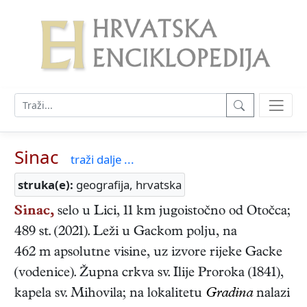
Sinac
traži dalje ...
struka(e):
geografija, hrvatska
Sinac,
selo u Lici, 11 km jugoistočno od Otočca;
489 st. (2021). Leži u Gackom polju, na
462 m apsolutne visine, uz izvore rijeke Gacke
(vodenice). Župna crkva sv. Ilije Proroka (1841),
kapela sv. Mihovila; na lokalitetu
Gradina
nalazi