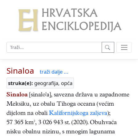
Sinaloa
traži dalje ...
struka(e):
geografija, opća
Sinaloa
[sinalo'a], savezna država u zapadnome
Meksiku, uz obalu Tihoga oceana (većim
dijelom na obali
Kalifornijskoga zaljeva
);
57 365 km², 3 026 943 st. (2020). Obuhvaća
nisku obalnu nizinu, s mnogim lagunama