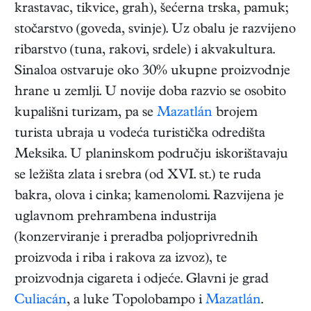
krastavac, tikvice, grah), šećerna trska, pamuk;
stočarstvo (goveda, svinje). Uz obalu je razvijeno
ribarstvo (tuna, rakovi, srdele) i akvakultura.
Sinaloa ostvaruje oko 30% ukupne proizvodnje
hrane u zemlji. U novije doba razvio se osobito
kupališni turizam, pa se
Mazatlán
brojem
turista ubraja u vodeća turistička odredišta
Meksika. U planinskom području iskorištavaju
se ležišta zlata i srebra (od XVI. st.) te ruda
bakra, olova i cinka; kamenolomi. Razvijena je
uglavnom prehrambena industrija
(konzerviranje i preradba poljoprivrednih
proizvoda i riba i rakova za izvoz), te
proizvodnja cigareta i odjeće. Glavni je grad
Culiacán
, a luke Topolobampo i
Mazatlán
.