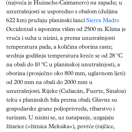
(najveća je Huizache-Caimanero) na zapadu; u
unutrašnjosti se usporedno s obalom (duljina
622 km) pružaju planinski lanci
Sierra Madre
Occidental s isponima višim od 2500 m. Klima je
vruća i suha u nizini, a prema unutrašnjosti
temperatura pada, a količina oborina raste;
srednja godišnja temperatura kreće se od 28 °C
na obali do 10 °C u planinskoj unutrašnjosti, a
oborina (prosječno oko 800 mm, uglavnom ljeti)
od 200 mm na obali do 2000 mm u
unutrašnjosti. Rijeke (Culiacán, Fuerte, Sinaloa)
teku s planinskih bila prema obali. Glavne su
gospodarske grane poljoprivreda, ribarstvo i
turizam. U nizini se, uz natapanje, uzgajaju
žitarice (»žitnica Meksika«), povrće (rajčice,