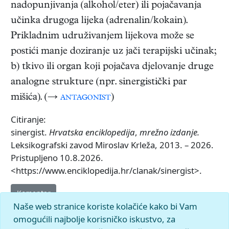
nadopunjivanja (alkohol/eter) ili pojačavanja
učinka drugoga lijeka (adrenalin/kokain).
Prikladnim udruživanjem lijekova može se
postići manje doziranje uz jači terapijski učinak;
b) tkivo ili organ koji pojačava djelovanje druge
analogne strukture (npr. sinergistički par
mišića). (→
antagonist
)
Citiranje:
sinergist.
Hrvatska enciklopedija
,
mrežno izdanje.
Leksikografski zavod Miroslav Krleža, 2013. – 2026.
Pristupljeno 10.8.2026.
<https://www.enciklopedija.hr/clanak/sinergist>.
Komentar
Naše web stranice koriste kolačiće kako bi Vam
omogućili najbolje korisničko iskustvo, za