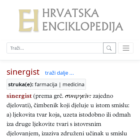
sinergist
traži dalje ...
struka(e):
farmacija | medicina
sinergist
(prema grč.
συνɛργɛῖν:
zajedno
djelovati), čimbenik koji djeluje u istom smislu:
a) ljekovita tvar koja, uzeta istodobno ili odmah
iza druge ljekovite tvari s istovrsnim
djelovanjem, izaziva združeni učinak u smislu