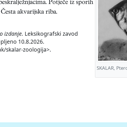
skralježnjacima. Potječe iz sporih
Česta akvarijska riba.
 izdanje.
Leksikografski zavod
upljeno 10.8.2026.
k/skalar-zoologija>.
SKALAR, Ptero