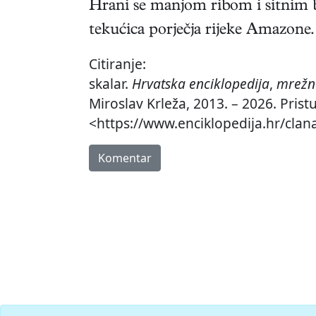
Hrani se manjom ribom i sitnim be
tekućica porječja rijeke Amazone. 
Citiranje:
skalar.
Hrvatska enciklopedija
,
mrežno
Miroslav Krleža, 2013. – 2026. Prist
<https://www.enciklopedija.hr/clana
Komentar