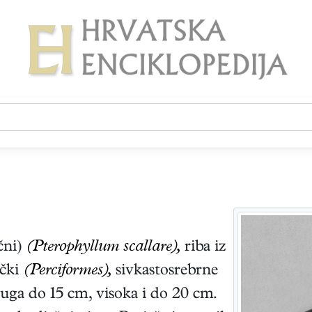
ični)
(Pterophyllum scallare),
riba iz
ečki
(Perciformes),
sivkastosrebrne
uga do 15 cm, visoka i do 20 cm.