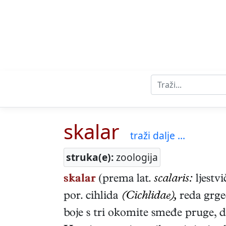
skalar
traži dalje ...
struka(e):
zoologija
skalar
(prema lat.
scalaris:
ljestv
por. cihlida
(Cichlidae),
reda grg
boje s tri okomite smeđe pruge, d