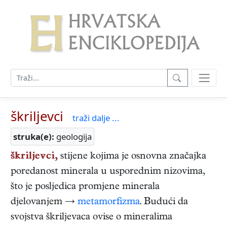
škriljevci
traži dalje ...
struka(e):
geologija
škriljevci,
stijene kojima je osnovna značajka
poredanost minerala u usporednim nizovima,
što je posljedica promjene minerala
djelovanjem →
metamorfizma
. Budući da
svojstva škriljevaca ovise o mineralima