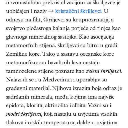
novonastalima prekristalizacijom za škriljevce je
uobičajen i naziv →
kristalični škriljevci
. U
odnosu na filit, škriljevci su krupnozrnatiji, a
svojstvo pločastoga kalanja potječe od tinjca kao
glavnoga mineralnog sastojka. Kao asocijacija
metamorfnih stijena, škriljevci su bitni u građi
Zemljine kore. Tako u sastavu oceanske kore
metamorfizmom bazaltnih lava nastaju
tamnozelene stijene poznate kao
zeleni škriljevci.
Nalazi ih se i u Medvednici i uporabljiv su
građevni materijal. Njihova izrazita boja odraz je
sadržanih minerala, među kojima ima najviše
epidota, klorita, aktinolita i albita. Važni su i
modri škriljevci,
koji nastaju u uvjetima visokih
tlakova i niskih temperatura, dakle u uvjetima