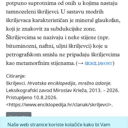
potpuno suprotnima od onih u kojima nastaju
tamnozeleni škriljevci. U sastavu modrih
škriljevaca karakterističan je mineral glaukofan,
koji je znakovit za subdukcijske zone.
Škriljevcima se nazivaju i neke stijene (npr.
bituminozni, naftni, uljni škriljevci) koje u
petrografskom smislu ne pripadaju škriljevcima
kao metamorfnim stijenama. (→
škriljavost
)
Citiranje:
škriljevci.
Hrvatska enciklopedija
,
mrežno izdanje.
Leksikografski zavod Miroslav Krleža, 2013. – 2026.
Pristupljeno 10.8.2026.
<https://www.enciklopedija.hr/clanak/skriljevci>.
Komentar
Naše web stranice koriste kolačiće kako bi Vam