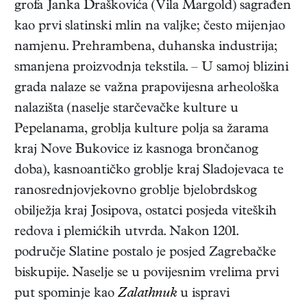
grofa Janka Draškovića (Vila Margold) sagrađen
kao prvi slatinski mlin na valjke; često mijenjao
namjenu. Prehrambena, duhanska industrija;
smanjena proizvodnja tekstila. – U samoj blizini
grada nalaze se važna prapovijesna arheološka
nalazišta (naselje starčevačke kulture u
Pepelanama, groblja kulture polja sa žarama
kraj Nove Bukovice iz kasnoga brončanog
doba), kasnoantičko groblje kraj Sladojevaca te
ranosrednjovjekovno groblje bjelobrdskog
obilježja kraj Josipova, ostatci posjeda viteških
redova i plemićkih utvrda. Nakon 1201.
područje Slatine postalo je posjed Zagrebačke
biskupije. Naselje se u povijesnim vrelima prvi
put spominje kao
Zalathnuk
u ispravi