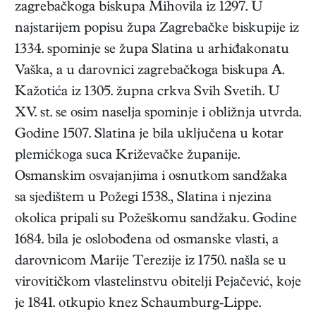
zagrebačkoga biskupa Mihovila iz 1297. U
najstarijem popisu župa Zagrebačke biskupije iz
1334. spominje se župa Slatina u arhiđakonatu
Vaška, a u darovnici zagrebačkoga biskupa A.
Kažotića iz 1305. župna crkva Svih Svetih. U
XV. st. se osim naselja spominje i obližnja utvrda.
Godine 1507. Slatina je bila uključena u kotar
plemićkoga suca Križevačke županije.
Osmanskim osvajanjima i osnutkom sandžaka
sa sjedištem u Požegi 1538., Slatina i njezina
okolica pripali su Požeškomu sandžaku. Godine
1684. bila je oslobođena od osmanske vlasti, a
darovnicom Marije Terezije iz 1750. našla se u
virovitičkom vlastelinstvu obitelji Pejačević, koje
je 1841. otkupio knez Schaumburg-Lippe.