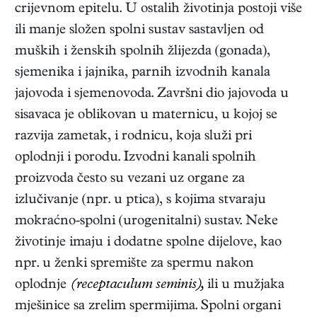
crijevnom epitelu. U ostalih životinja postoji više
ili manje složen spolni sustav sastavljen od
muških i ženskih spolnih žlijezda (gonada),
sjemenika i jajnika, parnih izvodnih kanala
jajovoda i sjemenovoda. Završni dio jajovoda u
sisavaca je oblikovan u maternicu, u kojoj se
razvija zametak, i rodnicu, koja služi pri
oplodnji i porodu. Izvodni kanali spolnih
proizvoda često su vezani uz organe za
izlučivanje (npr. u ptica), s kojima stvaraju
mokraćno-spolni (urogenitalni) sustav. Neke
životinje imaju i dodatne spolne dijelove, kao
npr. u ženki spremište za spermu nakon
oplodnje
(receptaculum seminis),
ili u mužjaka
mješinice sa zrelim spermijima. Spolni organi