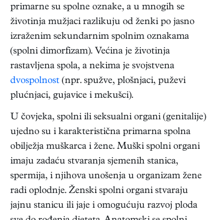
primarne su spolne oznake, a u mnogih se
životinja mužjaci razlikuju od ženki po jasno
izraženim sekundarnim spolnim oznakama
(spolni dimorfizam). Većina je životinja
rastavljena spola, a nekima je svojstvena
dvospolnost
(npr. spužve, plošnjaci, puževi
plućnjaci, gujavice i mekušci).
U čovjeka, spolni ili seksualni organi (genitalije)
ujedno su i karakteristična primarna spolna
obilježja muškarca i žene. Muški spolni organi
imaju zadaću stvaranja sjemenih stanica,
spermija, i njihova unošenja u organizam žene
radi oplodnje. Ženski spolni organi stvaraju
jajnu stanicu ili jaje i omogućuju razvoj ploda