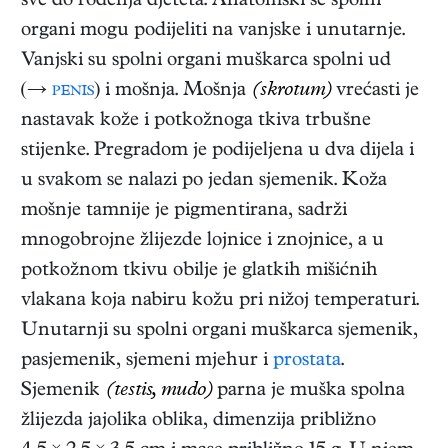
sve do rođenja djeteta. Anatomski se spolni
organi mogu podijeliti na vanjske i unutarnje.
Vanjski su spolni organi muškarca spolni ud
(→
penis
) i mošnja. Mošnja
(skrotum)
vrećasti je
nastavak kože i potkožnoga tkiva trbušne
stijenke. Pregradom je podijeljena u dva dijela i
u svakom se nalazi po jedan sjemenik. Koža
mošnje tamnije je pigmentirana, sadrži
mnogobrojne žlijezde lojnice i znojnice, a u
potkožnom tkivu obilje je glatkih mišićnih
vlakana koja nabiru kožu pri nižoj temperaturi.
Unutarnji su spolni organi muškarca sjemenik,
pasjemenik, sjemeni mjehur i
prostata
.
Sjemenik
(testis, mudo)
parna je muška spolna
žlijezda jajolika oblika, dimenzija približno