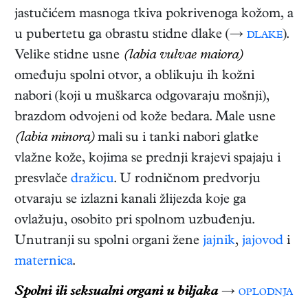
jastučićem masnoga tkiva pokrivenoga kožom, a
u pubertetu ga obrastu stidne dlake (→
dlake
).
Velike stidne usne
(labia vulvae maiora)
omeđuju spolni otvor, a oblikuju ih kožni
nabori (koji u muškarca odgovaraju mošnji),
brazdom odvojeni od kože bedara. Male usne
(labia minora)
mali su i tanki nabori glatke
vlažne kože, kojima se prednji krajevi spajaju i
presvlače
dražicu
. U rodničnom predvorju
otvaraju se izlazni kanali žlijezda koje ga
ovlažuju, osobito pri spolnom uzbuđenju.
Unutranji su spolni organi žene
jajnik
,
jajovod
i
maternica
.
Spolni ili seksualni organi u biljaka
→
oplodnja