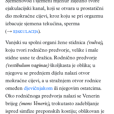
Sjemenovod i sjemeni mjehur zajedno tvore
ejakulacijski kanal, koji se otvara u prostatični
dio mokraćne cijevi, kroz koju se pri orgazmu
izbacuje sjemena tekućina, sperma
(→
ejakulacija
).
Vanjski su spolni organi žene stidnica
(vulva),
koju tvori rodnično predvorje, velike i male
stidne usne te dražica. Rodnično predvorje
(vestibulum vaginae)
školjkasta je oblika; u
njegovu se prednjem dijelu nalazi otvor
mokraćne cijevi, a u stražnjem otvor rodnice
omeđen
djevičnjakom
ili njegovim ostatcima.
Oko rodničnoga predvorja nalazi se Venerin
brijeg
(mons Veneris),
trokutasto zadebljanje
ispred simfize preponskih kostiju; oblikovan je