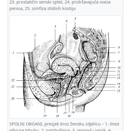
23. prostatični venski splet, 24. pridržavajuća sveza
penisa, 25. simfiza stidnih kostiju
SPOLNI ORGANI, presjek kroz žensku zdjelicu – 1.
linea
alba
na trbuhu, 2. potrbušnica, 3. jajovod i jajnik, 4.