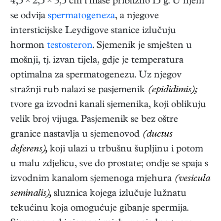
4,5 × 2,5 × 3,5 cm i mase približno 15 g. U njem
se odvija
spermatogeneza
, a njegove
intersticijske Leydigove stanice izlučuju
hormon
testosteron
. Sjemenik je smješten u
mošnji, tj. izvan tijela, gdje je temperatura
optimalna za spermatogenezu. Uz njegov
stražnji rub nalazi se pasjemenik
(epididimis);
tvore ga izvodni kanali sjemenika, koji oblikuju
velik broj vijuga. Pasjemenik se bez oštre
granice nastavlja u sjemenovod
(ductus
deferens),
koji ulazi u trbušnu šupljinu i potom
u malu zdjelicu, sve do prostate; ondje se spaja s
izvodnim kanalom sjemenoga mjehura
(vesicula
seminalis),
sluznica kojega izlučuje lužnatu
tekućinu koja omogućuje gibanje spermija.