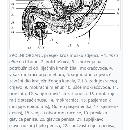
SPOLNI ORGANI, presjek kroz mušku zdjelicu – 1.
linea
alba
na trbuhu, 2. potrbušnica, 3. izbočenja na
potrbušnici od ilijačnih krvnih žila i mokraćovoda, 4.
vršak mokraćnoga mjehura, 5. sigmoidno crijevo, 6.
završni dio kralježničnoga kanala, 7. i 8. zadnje (ravno)
crijevo, 9. mokraćni mjehur, 10. ušće mokraćovoda, 11.
prostata, 12. vanjski mišić stezač anusa, 13. unutarnji
mišić stezač anusa, 14. mokraćnica, 15. pasjemenik
(nuzjaje, epididimis), 16. rep pasjemenika, 17. sjemenik
(testis), 18. vanjski otvor mokraćnice, 19. prevlaka
glavice penisa, 20. glavica penisa, 21. šupljikavo
(kavernozno) tijelo penisa, 22. spužvasto tijelo penisa,