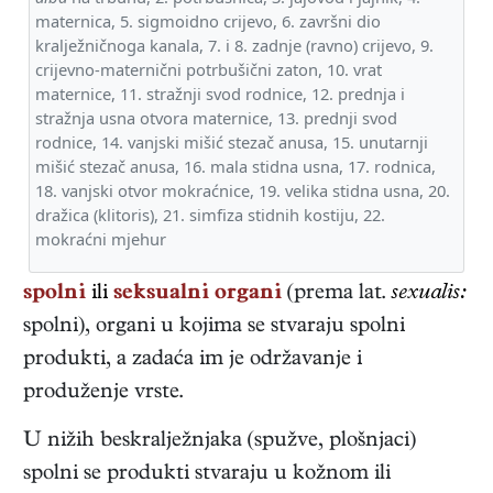
maternica, 5. sigmoidno crijevo, 6. završni dio
kralježničnoga kanala, 7. i 8. zadnje (ravno) crijevo, 9.
crijevno-maternični potrbušični zaton, 10. vrat
maternice, 11. stražnji svod rodnice, 12. prednja i
stražnja usna otvora maternice, 13. prednji svod
rodnice, 14. vanjski mišić stezač anusa, 15. unutarnji
mišić stezač anusa, 16. mala stidna usna, 17. rodnica,
18. vanjski otvor mokraćnice, 19. velika stidna usna, 20.
dražica (klitoris), 21. simfiza stidnih kostiju, 22.
mokraćni mjehur
spolni
ili
seksualni organi
(prema lat.
sexualis:
spolni), organi u kojima se stvaraju spolni
produkti, a zadaća im je održavanje i
produženje vrste.
U nižih beskralježnjaka (spužve, plošnjaci)
spolni se produkti stvaraju u kožnom ili